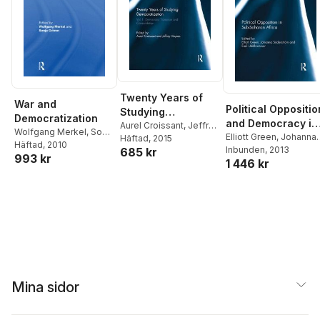
Twenty Years of
War and
Political Oppositio
Studying
Democratization
and Democracy in
Democratization
Aurel Croissant
,
Jeffrey
Wolfgang Merkel
,
Sonja
Sub-Saharan
Elliott Green
,
Johanna
Haynes
Häftad
, 2015
Grimm
Häftad
, 2010
Söderström
Inbunden
, 2013
,
Emil
685 kr
Africa
993 kr
1 446 kr
Uddhammar
Mina sidor