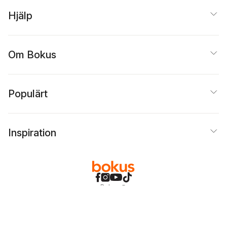
Hjälp
Om Bokus
Populärt
Inspiration
Bokus
@
Cookies
Anpassa cookies
Integritetspolicy
Köpvillkor