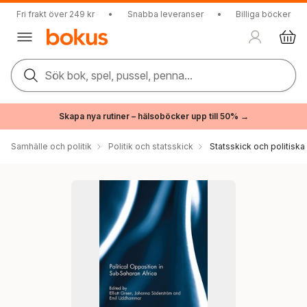
Fri frakt över 249 kr
•
Snabba leveranser
•
Billiga böcker
Sök bok, spel, pussel, penna...
Skapa nya rutiner – hälsoböcker upp till 50% →
Samhälle och politik
Politik och statsskick
Statsskick och politisk