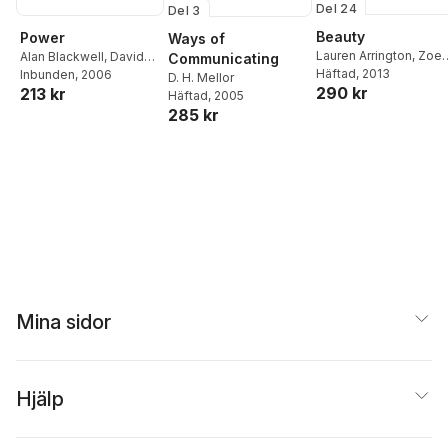
Del 24
Del 3
Beauty
Power
Ways of
Lauren Arrington
,
Zoe
Alan Blackwell
,
David
Communicating
Leinhardt
Häftad
, 2013
,
Philip Dawi
MacKay
Inbunden
, 2006
D. H. Mellor
290 kr
213 kr
Häftad
, 2005
285 kr
Mina sidor
Hjälp