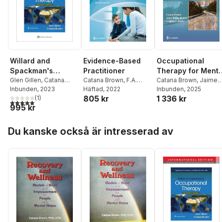
Evidence-Based
Occupational
Willard and
Practitioner
Therapy for Menta
Spackman's
Catana Brown
,
F.A.
Health
Catana Brown
,
Jaime
Occupational
Glen Gillen
,
Catana
Davis
Häftad
, 2022
Munoz
Inbunden
,
Virginia C.
, 2025
Brown
Inbunden
,
Elelwani
, 2023
Therapy
805 kr
1 336 kr
Stoffel
Ramugondo
(
1
)
5,0
utav 5 stjärnor. Totalt antal röster:
995 kr
Hoppa över listan
Du kanske också är intresserad av