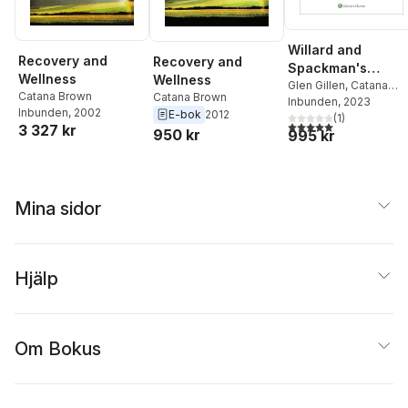
Willard and
Recovery and
Recovery and
Spackman's
Wellness
Wellness
Occupational
Glen Gillen
,
Catana
Catana Brown
Catana Brown
Brown
Inbunden
,
Elelwani
, 2023
Therapy
Inbunden
, 2002
E-bok
2012
Ramugondo
(
1
)
5,0
utav 5 stjärnor. Tota
3 327 kr
950 kr
995 kr
Mina sidor
Hjälp
Om Bokus