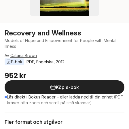
Recovery and Wellness
Models of Hope and Empowerment for People with Mental
Illness
Av
Catana Brown
E-bok
PDF
, 
Engelska
, 
2012
952 kr
Köp e-bok
Läs direkt i Bokus Reader – eller ladda ned till din enhet
(PDF
kräver ofta zoom och scroll på små skärmar).
Fler format och utgåvor