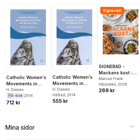
Signerad!
SIGNERAD -
Mackans kost :
Catholic Women's
Catholic Women's
Middagar och
Marcus Frank
Movements in
Movements in
Inbunden
, 2026
matlådor
Liberal and Fascist
H. Dawes
269 kr
Liberal and Fascist
H. Dawes
Häftad
, 2014
E-bok
2014
Italy
Italy
555 kr
712 kr
Mina sidor