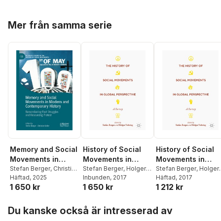
Hoppa över listan
Mer från samma serie
Memory and Social
History of Social
History of Social
Movements in
Movements in
Movements in
Modern and
Stefan Berger
,
Christian
Global Perspective
Stefan Berger
,
Holger
Global Perspectiv
Stefan Berger
,
Holger
Koller
Häftad
, 2025
Nehring
Inbunden
, 2017
Nehring
Häftad
, 2017
Contemporary
1 650 kr
1 650 kr
1 212 kr
History
Hoppa över listan
Du kanske också är intresserad av