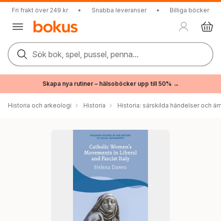
Fri frakt över 249 kr
•
Snabba leveranser
•
Billiga böcker
Sök bok, spel, pussel, penna...
Skapa nya rutiner – hälsoböcker upp till 50% →
Historia och arkeologi
Historia
Historia: särskilda händelser och ä