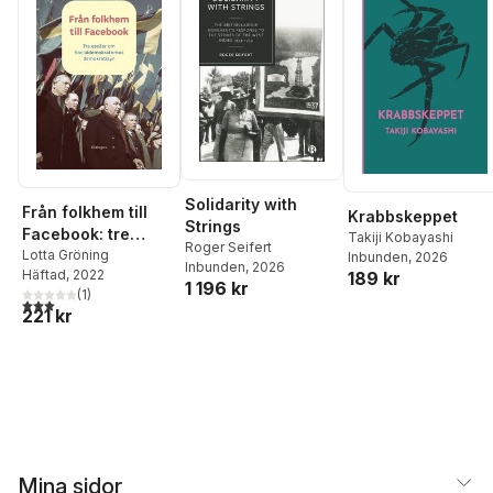
Solidarity with
Från folkhem till
Krabbskeppet
Strings
Facebook: tre
Takiji Kobayashi
Roger Seifert
essäer om
Lotta Gröning
Inbunden
, 2026
Inbunden
, 2026
Häftad
, 2022
189 kr
socialdemokratern
1 196 kr
(
1
)
as demokratisyn
3,0
utav 5 stjärnor. Totalt antal röster:
221 kr
Mina sidor