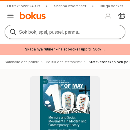
Fri frakt över 249 kr
•
Snabba leveranser
•
Billiga böcker
Sök bok, spel, pussel, penna...
Skapa nya rutiner – hälsoböcker upp till 50% →
Samhälle och politik
Politik och statsskick
Statsvetenskap och polit