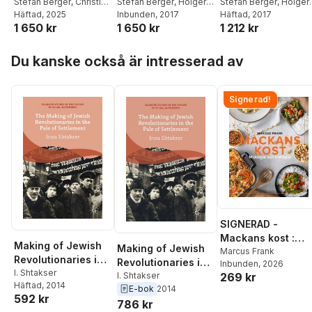
Modern and
Stefan Berger
,
Christian
Global Perspective
Stefan Berger
,
Holger
Global Perspectiv
Stefan Berger
,
Holger
Koller
Häftad
, 2025
Nehring
Inbunden
, 2017
Nehring
Häftad
, 2017
Contemporary
1 650 kr
1 650 kr
1 212 kr
History
Hoppa över listan
Du kanske också är intresserad av
Signerad!
SIGNERAD -
Mackans kost :
Making of Jewish
Making of Jewish
Middagar och
Marcus Frank
Revolutionaries in
Revolutionaries in
Inbunden
, 2026
matlådor
the Pale of
I. Shtakser
269 kr
the Pale of
I. Shtakser
Häftad
, 2014
Settlement
E-bok
2014
Settlement
592 kr
786 kr