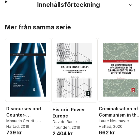
Innehållsförteckning
Hoppa över listan
Mer från samma serie
Discourses and
Criminalisation of
Historic Power
Counter-
Communism in the
Europe
discourses on
Manuela Ceretta
,
European Political
Laure Neumayer
Davide Barile
Barbara Curli
Häftad
, 2019
Häftad
, 2020
Europe
Space after the
Inbunden
, 2019
739 kr
662 kr
2 404 kr
Cold War