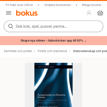
Fri frakt över 249 kr
•
Snabba leveranser
•
Billiga böcker
Sök bok, spel, pussel, penna...
Skapa nya rutiner – hälsoböcker upp till 50% →
Samhälle och politik
Politik och statsskick
Statsvetenskap och polit