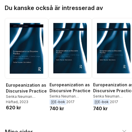
Hoppa över listan
Du kanske också är intresserad av
Europeanization as
Europeanization a
Europeanization as
Discursive Practice
Discursive Practic
Discursive Practice
Senka Neuman
Senka Neuman
Senka Neuman
Stanivukovic
Stanivukovic
Stanivuković
Häftad
, 2023
E-bok
2017
E-bok
2017
620 kr
740 kr
740 kr