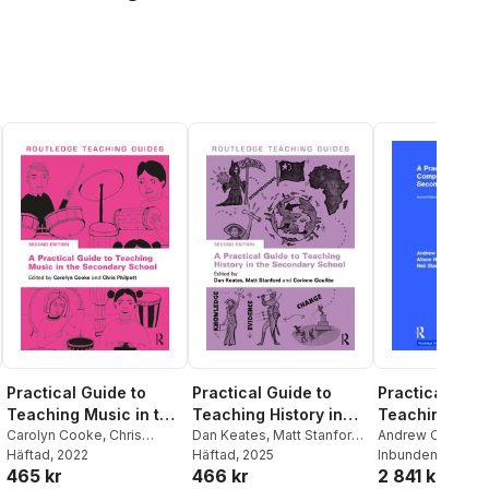
Practical Guid
Practical Guide to
Practical Guide to
Teaching Com
Teaching Music in the
Teaching History in
and ICT in the
Andrew Connell
,
Secondary School
Carolyn Cooke
,
Chris
the Secondary School
Dan Keates
,
Matt Stanford
,
Edwards
Inbunden
,
, 2014
Alison 
Philpott
Häftad
, 2022
Corinne Goullée
Häftad
, 2025
Secondary Sc
2 841 kr
465 kr
466 kr
Gavin Rhoades
,
N