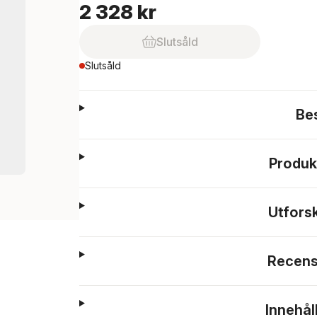
2 328 kr
Slutsåld
Slutsåld
Be
Produk
Utfors
Recens
Innehål