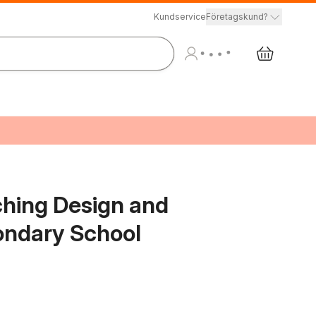
Kundservice
Företagskund?
ching Design and
ondary School