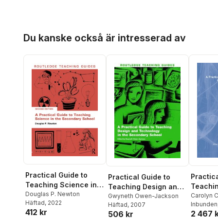
Hoppa över listan
Du kanske också är intresserad av
Practical Guide to
Practic
Practical Guide to
Teaching Science in
Teachin
Teaching Design and
the Secondary School
Douglas P. Newton
Second
Carolyn 
Technology in the
Gwyneth Owen-Jackson
Häftad
, 2022
Philpott
Inbunden
Häftad
, 2007
Secondary School
412 kr
2 467 
506 kr