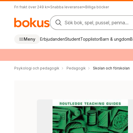
Fri frakt över 249 kr
•
Snabba leveranser
•
Billiga böcker
Sök bok, spel, pussel, penna...
Meny
Erbjudanden
Student
Topplistor
Barn & ungdom
B
Psykologi och pedagogik
Pedagogik
Skolan och förskolan