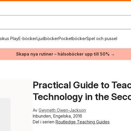
okus Play
E-böcker
Ljudböcker
Pocketböcker
Spel och pussel
Skapa nya rutiner – hälsoböcker upp till 50% →
Practical Guide to Tea
Technology in the Sec
Av
Gwyneth Owen-Jackson
Inbunden, Engelska, 2016
Del i serien
Routledge Teaching Guides