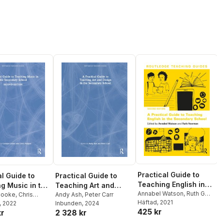
Practical Guide to
al Guide to
Practical Guide to
Teaching English in
g Music in the
Teaching Art and
the Secondary School
Annabel Watson
,
Ruth G
ary School
Cooke
,
Chris
Design in the
Andy Ash
,
Peter Carr
Newman
Häftad
, 2021
, 2022
Inbunden
, 2024
Secondary School
425 kr
kr
2 328 kr