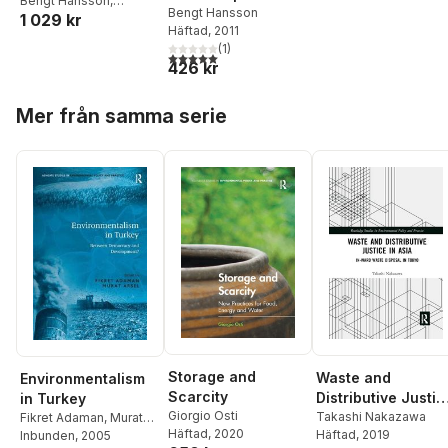
(paket)
Bengt Hansson
,
Persson
från grunden
Bengt Hansson
1 029 kr
Radhlinah Aulin
,
Anne
Häftad
, 2011
Landin
,
Stefan Olander
,
(
1
)
Urban Persson
5,0
utav 5 stjärnor. Totalt antal röster:
426 kr
Hoppa över listan
Mer från samma serie
Storage and
Waste and
Environmentalism
Scarcity
Distributive Justic
in Turkey
Giorgio Osti
in Asia
Takashi Nakazawa
Fikret Adaman
,
Murat
Häftad
, 2020
Häftad
, 2019
Arsel
Inbunden
, 2005