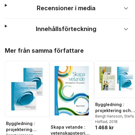
Recensioner i media
Innehållsförteckning
Hoppa över listan
Mer från samma författare
Byggledning :
projektering och
produktion med
Bengt Hansson
,
Stefa
Olander
Häftad
, 2018
,
Anne Landin
,
övningar (paket)
Byggledning :
Skapa vetande :
1 468 kr
Radhlinah Aulin
,
Mats
projektering
Persson
,
Urban
vetenskapsteori