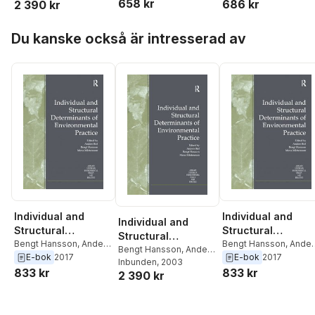
658 kr
686 kr
2 390 kr
Hoppa över listan
Du kanske också är intresserad av
Individual and
Individual and
Individual and
Structural
Structural
Structural
Determinants of
Bengt Hansson
,
Anders
Determinants of
Bengt Hansson
,
Ander
Determinants of
Bengt Hansson
,
Anders
Biel
Biel
E-bok
2017
E-bok
2017
Environmental
Environmental
Biel
Inbunden
, 2003
Environmental
833 kr
833 kr
Practice
Practice
2 390 kr
Practice