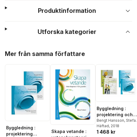
Produktinformation
Utforska kategorier
Hoppa över listan
Mer från samma författare
Byggledning :
projektering och
produktion med
Bengt Hansson
,
Stefa
Olander
Häftad
, 2018
,
Anne Landin
,
övningar (paket)
Byggledning :
Skapa vetande :
1 468 kr
Radhlinah Aulin
,
Mats
projektering
Persson
,
Urban