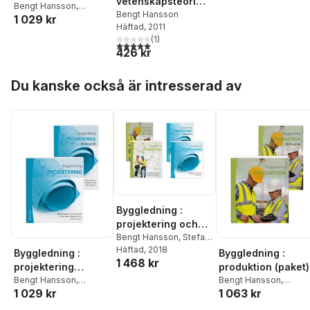
vetenskapsteori
(paket)
Bengt Hansson
,
Persson
från grunden
Bengt Hansson
1 029 kr
Radhlinah Aulin
,
Anne
Häftad
, 2011
Landin
,
Stefan Olander
,
(
1
)
Urban Persson
5,0
utav 5 stjärnor. Totalt antal röster:
426 kr
Hoppa över listan
Du kanske också är intresserad av
Byggledning :
projektering och
produktion med
Bengt Hansson
,
Stefan
Olander
Häftad
, 2018
,
Anne Landin
,
övningar (paket)
Byggledning :
Byggledning :
1 468 kr
Radhlinah Aulin
,
Mats
projektering
produktion (paket)
Persson
,
Urban
(paket)
Bengt Hansson
,
Bengt Hansson
,
Persson
1 029 kr
1 063 kr
Radhlinah Aulin
,
Anne
Radhlinah Aulin
,
Anne
Landin
,
Stefan Olander
,
Landin
,
Stefan Olande