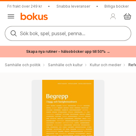
Fri frakt över 249 kr
•
Snabba leveranser
•
Billiga böcker
Sök bok, spel, pussel, penna...
Skapa nya rutiner – hälsoböcker upp till 50% →
Samhälle och politik
Samhälle och kultur
Kultur och medier
Ref