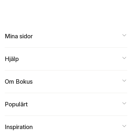
Urban Persson
Mats Persson
,
Urban
Persson
Mina sidor
Hjälp
Om Bokus
Populärt
Inspiration