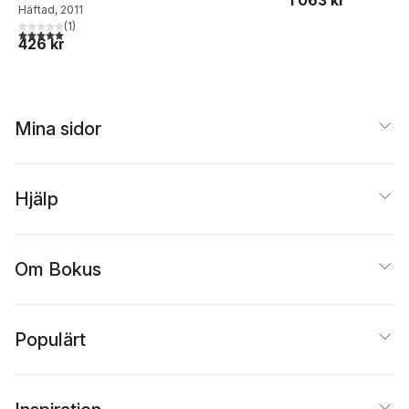
1 063 kr
Häftad
, 2011
Landin
,
Stefan Olande
(
1
)
Mats Persson
,
Urban
5,0
utav 5 stjärnor. Totalt antal röster:
426 kr
Persson
Mina sidor
Hjälp
Om Bokus
Populärt