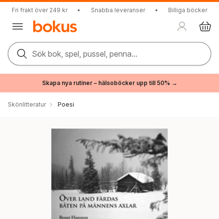
Fri frakt över 249 kr
•
Snabba leveranser
•
Billiga böcker
Sök bok, spel, pussel, penna...
Skapa nya rutiner – hälsoböcker upp till 50% →
Skönlitteratur
Poesi