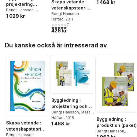
Skapa vetande :
1 468 kr
Radhlinah Aulin
,
Mats
projektering
Persson
,
Urban
vetenskapsteori
(paket)
Bengt Hansson
,
Persson
från grunden
Bengt Hansson
1 029 kr
Radhlinah Aulin
,
Anne
Häftad
, 2011
Landin
,
Stefan Olander
,
(
1
)
Urban Persson
5,0
utav 5 stjärnor. Totalt antal röster:
426 kr
Hoppa över listan
Du kanske också är intresserad av
Byggledning :
projektering och
produktion med
Bengt Hansson
,
Stefan
Olander
Häftad
, 2018
,
Anne Landin
,
övningar (paket)
Byggledning :
Skapa vetande :
1 468 kr
Radhlinah Aulin
,
Mats
produktion (paket)
Persson
,
Urban
vetenskapsteori
Bengt Hansson
,
Persson
från grunden
Bengt Hansson
Radhlinah Aulin
,
Anne