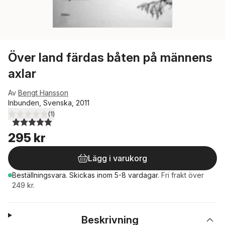
Över land färdas båten på männens
axlar
Av
Bengt Hansson
Inbunden, Svenska, 2011
(
1
)
5,0
utav 5 stjärnor. Totalt antal röster:
295 kr
Lägg i varukorg
Beställningsvara.
Skickas
inom 5-8 vardagar
.
Fri frakt över
249 kr.
Beskrivning