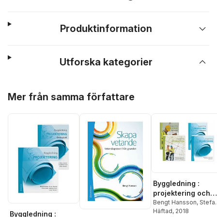
Produktinformation
Utforska kategorier
Hoppa över listan
Mer från samma författare
Byggledning :
projektering och
produktion med
Bengt Hansson
,
Stefa
Olander
Häftad
, 2018
,
Anne Landin
,
övningar (paket)
Byggledning :