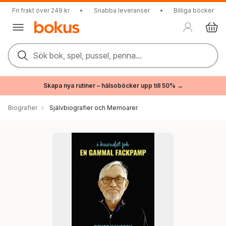
Fri frakt över 249 kr
•
Snabba leveranser
•
Billiga böcker
Sök bok, spel, pussel, penna...
Skapa nya rutiner – hälsoböcker upp till 50% →
Biografier
Självbiografier och Memoarer