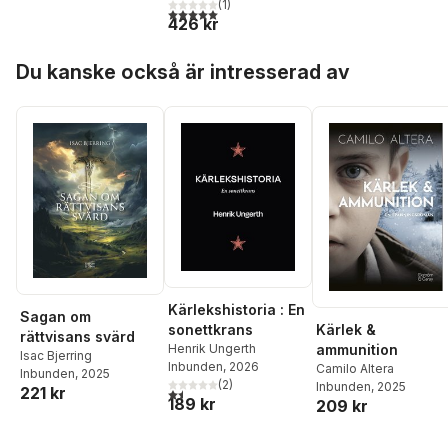
(
1
)
Urban Persson
5,0
utav 5 stjärnor. Totalt antal röster:
426 kr
Hoppa över listan
Du kanske också är intresserad av
Kärlekshistoria : En
Sagan om
sonettkrans
Kärlek &
rättvisans svärd
Henrik Ungerth
ammunition
Isac Bjerring
Inbunden
, 2026
Camilo Altera
Inbunden
, 2025
(
2
)
Inbunden
, 2025
221 kr
1,5
utav 5 stjärnor. Totalt antal röster:
189 kr
209 kr