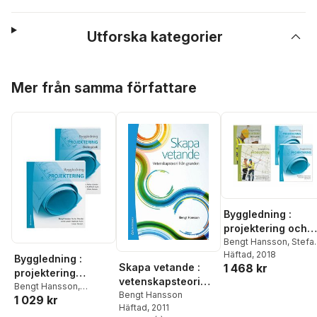
Utforska kategorier
Hoppa över listan
Mer från samma författare
Byggledning :
projektering och
produktion med
Bengt Hansson
,
Stefa
Olander
Häftad
, 2018
,
Anne Landin
,
övningar (paket)
Byggledning :
Skapa vetande :
1 468 kr
Radhlinah Aulin
,
Mats
projektering
Persson
,
Urban
vetenskapsteori
(paket)
Bengt Hansson
,
Persson
från grunden
Bengt Hansson
1 029 kr
Radhlinah Aulin
,
Anne
Häftad
, 2011
Landin
,
Stefan Olander
,