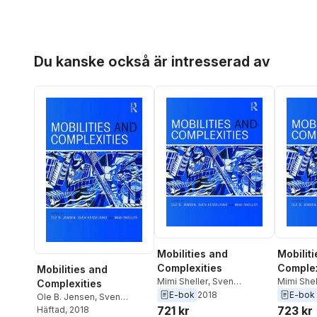
Hoppa över listan
Du kanske också är intresserad av
Mobilities and
Mobilit
Complexities
Complex
Mobilities and
Mimi Sheller
,
Sven
Mimi Shel
Complexities
Kesselring
,
Ole B. Jensen
Kesselri
E-bok
2018
E-bok
Ole B. Jensen
,
Sven
721 kr
723 kr
Kesselring
Häftad
, 2018
,
Mimi Sheller