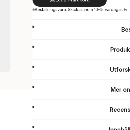
Beställningsvara.
Skickas
inom 10-15 vardagar
.
Fri
Be
Produk
Utfors
Mer om
Recens
Innehål