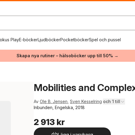
okus Play
E-böcker
Ljudböcker
Pocketböcker
Spel och pussel
Skapa nya rutiner – hälsoböcker upp till 50% →
Mobilities and Complex
Av
Ole B. Jensen
,
Sven Kesselring
och 1 till
Inbunden, Engelska, 2018
2 913 kr
Lägg i varukorg