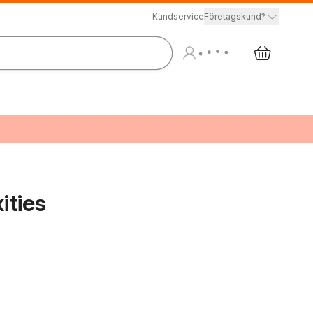
Kundservice
Företagskund?
ities