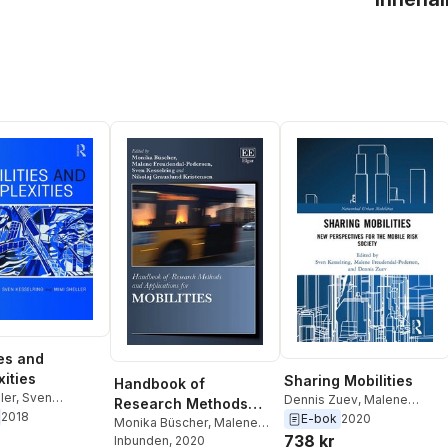
ies and
ities
Sharing Mobilities
Handbook of
ler
,
Sven
Dennis Zuev
,
Malene
Research Methods
ng
,
Ole B. Jensen
2018
Freudendal-Pedersen
,
E-bok
2020
and Applications for
Monika Büscher
,
Malene
Sven Kesselring
738 kr
Freudendal-Pedersen
Inbunden
, 2020
,
Mobilities