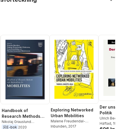
Der unscharfe
Exploring Networked
Handbook of
Politik
Urban Mobilities
Research Methods
Ulrich Beck
,
Maar
Malene Freudendal-
and Applications for
Nikolaj Grauslund
Jaher
Häftad
,
Sven Kess
, 1999
Pedersen
Inbunden
, 2017
,
Sven Kesselring
Kristensen
,
Sven
E-bok
2020
Mobilities