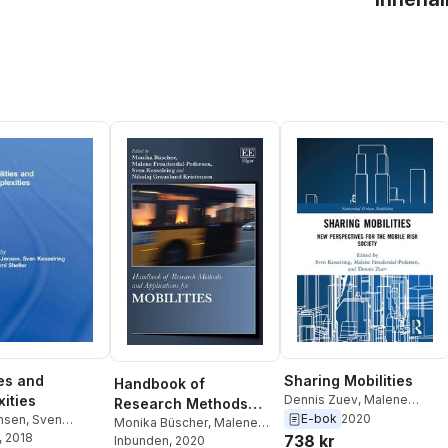
ies and
Sharing Mobilities
Handbook of
ities
Dennis Zuev
,
Malene
Research Methods
Freudendal-Pedersen
,
E-bok
2020
ensen
,
Sven
and Applications for
Monika Büscher
,
Malene
Sven Kesselring
ng
, 2018
,
Mimi Sheller
738 kr
Freudendal-Pedersen
Inbunden
, 2020
,
Mobilities