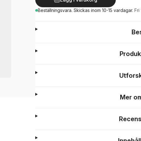
Beställningsvara.
Skickas
inom 10-15 vardagar
.
Fri
Be
Produk
Utfors
Mer om
Recens
Innehål