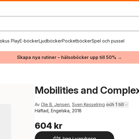
okus Play
E-böcker
Ljudböcker
Pocketböcker
Spel och pussel
Skapa nya rutiner – hälsoböcker upp till 50% →
Mobilities and Complex
Av
Ole B. Jensen
,
Sven Kesselring
och 1 till
Häftad, Engelska, 2018
604 kr
Lägg i varukorg