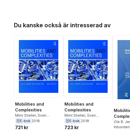
Hoppa över listan
Du kanske också är intresserad av
Mobilities and
Mobilities and
Complexities
Complexities
Mobilit
Mimi Sheller
,
Sven
Mimi Sheller
,
Sven
Complex
Kesselring
,
Ole B. Jensen
Kesselring
,
Ole B. Jensen
E-bok
2018
E-bok
2018
Ole B. J
721 kr
723 kr
Kesselri
Inbunden