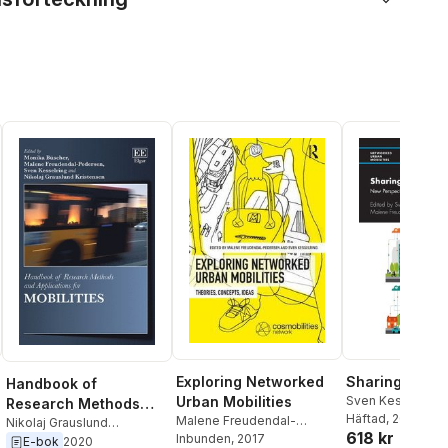
Sharing Mobili
Exploring Networked
Handbook of
Sven Kesselring
,
Urban Mobilities
Research Methods
Freudendal-Ped
Häftad
, 2023
Malene Freudendal-
and Applications for
Nikolaj Grauslund
618 kr
Dennis Zuev
Pedersen
Inbunden
, 2017
,
Sven Kesselring
Kristensen
,
Sven
E-bok
2020
Mobilities