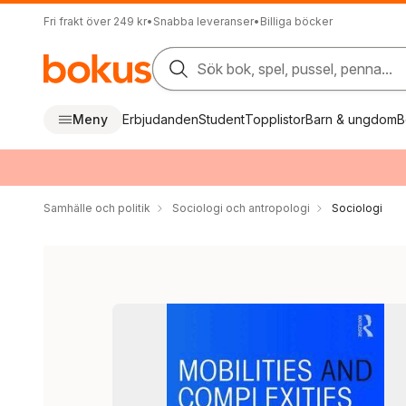
Fri frakt över 249 kr
•
Snabba leveranser
•
Billiga böcker
Sök bok, spel, pussel, penna...
Meny
Erbjudanden
Student
Topplistor
Barn & ungdom
B
Samhälle och politik
Sociologi och antropologi
Sociologi