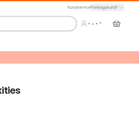
Kundservice
Företagskund?
ities