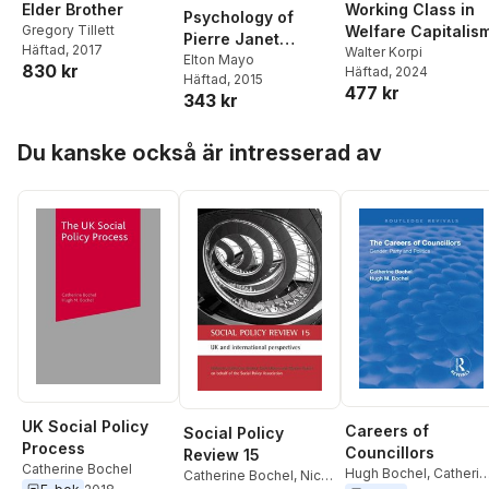
Elder Brother
Working Class in
Psychology of
Gregory Tillett
Welfare Capitalis
Pierre Janet
Häftad
, 2017
Walter Korpi
(Routledge
Elton Mayo
830 kr
Häftad
, 2024
Häftad
, 2015
Revivals)
477 kr
343 kr
Hoppa över listan
Du kanske också är intresserad av
UK Social Policy
Careers of
Social Policy
Process
Councillors
Review 15
Catherine Bochel
Hugh Bochel
,
Catherin
Catherine Bochel
,
Nick