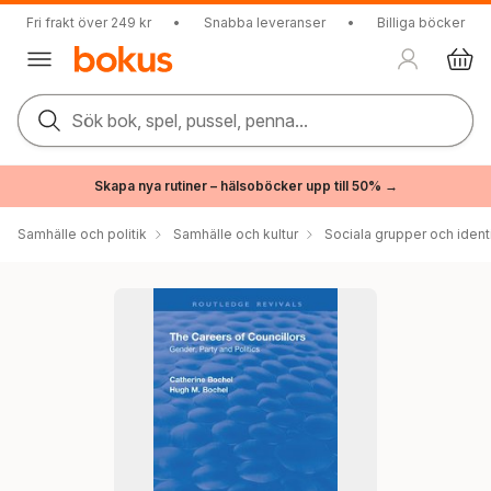
Fri frakt över 249 kr
•
Snabba leveranser
•
Billiga böcker
Sök bok, spel, pussel, penna...
Skapa nya rutiner – hälsoböcker upp till 50% →
Samhälle och politik
Samhälle och kultur
Sociala grupper och ident