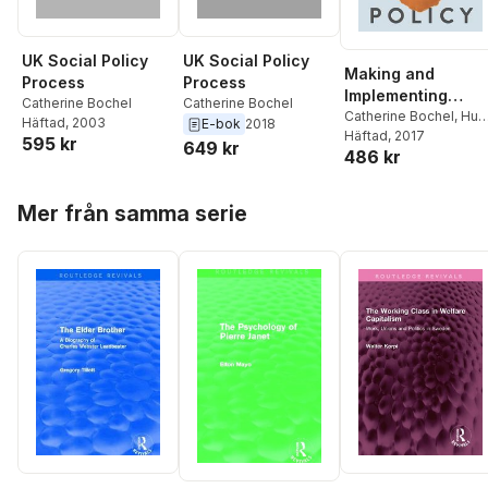
UK Social Policy
UK Social Policy
Making and
Process
Process
Implementing
Catherine Bochel
Catherine Bochel
Public Policy
Catherine Bochel
,
Hug
Häftad
, 2003
E-bok
2018
Bochel
Häftad
, 2017
595 kr
649 kr
486 kr
Hoppa över listan
Mer från samma serie