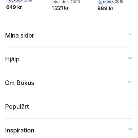
E-bok
2018
Bochel
E-bok
2018
Ellison
Inbunden
,
Martin Powell
, 2003
649 kr
1 221 kr
989 kr
Mina sidor
Hjälp
Om Bokus
Populärt
Inspiration