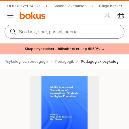
Fri frakt över 249 kr
•
Snabba leveranser
•
Billiga böcker
Sök bok, spel, pussel, penna...
Skapa nya rutiner – hälsoböcker upp till 50% →
Psykologi och pedagogik
Pedagogik
Pedagogisk psykologi