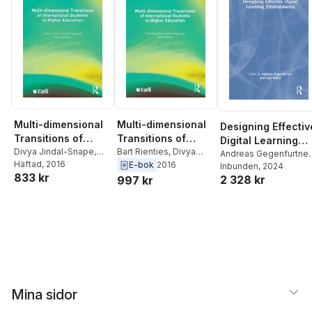
Multi-dimensional
Multi-dimensional
Designing Effectiv
Transitions of
Transitions of
Digital Learning
International
Divya Jindal-Snape
,
International
Bart Rienties
,
Divya
Environments
Andreas Gegenfurtner
Bart Rienties
Häftad
, 2016
Jindal-Snape
E-bok
2016
Students to Higher
Students to Higher
Ingo Kollar
Inbunden
, 2024
833 kr
2 328 kr
997 kr
Education
Education
Mina sidor