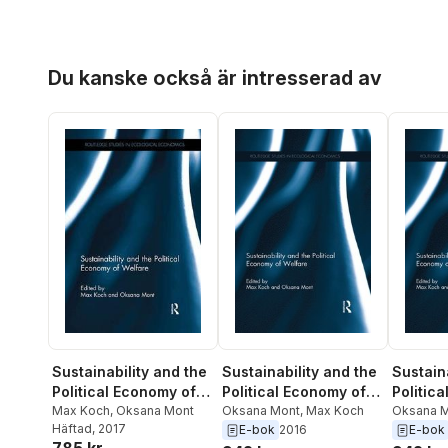
Hoppa över listan
Du kanske också är intresserad av
Sustainability and the
Sustainability and the
Sustain
Political Economy of
Political Economy of
Politic
Welfare
Max Koch
,
Oksana Mont
Welfare
Oksana Mont
,
Max Koch
Welfare
Oksana 
Häftad
, 2017
E-bok
2016
E-bok