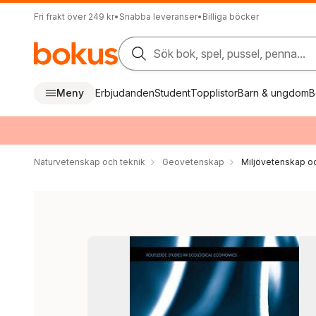
Fri frakt över 249 kr
•
Snabba leveranser
•
Billiga böcker
Sök bok, spel, pussel, penna...
Meny
Erbjudanden
Student
Topplistor
Barn & ungdom
B
Naturvetenskap och teknik
Geovetenskap
Miljövetenskap oc