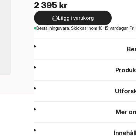
2 395 kr
Lägg i varukorg
Beställningsvara.
Skickas
inom 10-15 vardagar
.
Fri
Be
Produk
Utfors
Mer om
Innehål