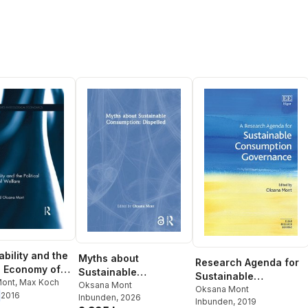
ability and the
Myths about
Research Agenda for
al Economy of
Sustainable
Sustainable
Mont
,
Max Koch
Consumption:
Oksana Mont
Consumption
Oksana Mont
2016
Inbunden
, 2026
Dispelled
Inbunden
, 2019
Governance