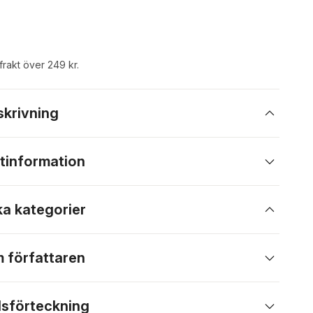
 frakt över 249 kr.
skrivning
tinformation
ka kategorier
 författaren
lsförteckning