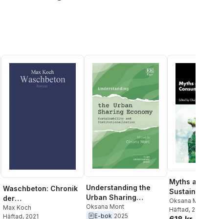
Myths about
Understanding the
Waschbeton: Chronik
Sustainable
Urban Sharing
der
Consumption:
Oksana Mont
Economy
Oksana Mont
Selbstentwirklichung
Max Koch
Häftad
, 2026
Dispelled
E-bok
2025
Häftad
, 2021