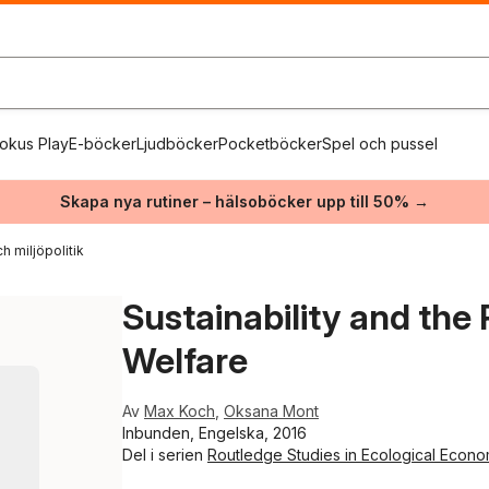
okus Play
E-böcker
Ljudböcker
Pocketböcker
Spel och pussel
Skapa nya rutiner – hälsoböcker upp till 50% →
h miljöpolitik
Sustainability and the 
Welfare
Av
Max Koch
,
Oksana Mont
Inbunden, Engelska, 2016
Del i serien
Routledge Studies in Ecological Econo