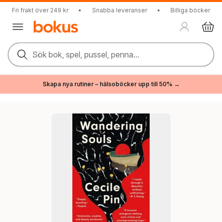
Fri frakt över 249 kr
•
Snabba leveranser
•
Billiga böcker
Sök bok, spel, pussel, penna...
Skapa nya rutiner – hälsoböcker upp till 50% →