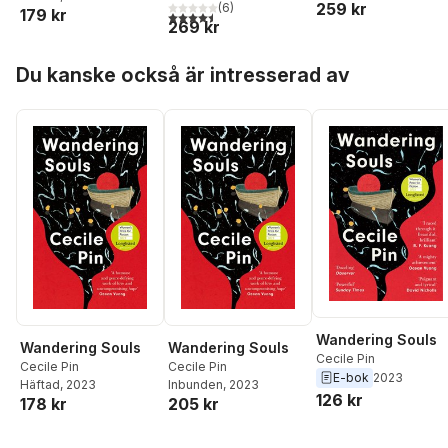
259 kr
(
6
)
179 kr
4,5
utav 5 stjärnor. Totalt antal röster:
269 kr
Hoppa över listan
Du kanske också är intresserad av
Wandering Souls
Wandering Souls
Wandering Souls
Cecile Pin
Cecile Pin
Cecile Pin
E-bok
2023
Häftad
, 2023
Inbunden
, 2023
126 kr
178 kr
205 kr