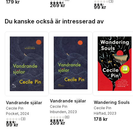
179 kr
(
3
)
4,5
utav 5 stjärnor. Totalt antal röster:
3,3
utav 5 stjärnor. Tota
269 kr
99 kr
Hoppa över listan
Du kanske också är intresserad av
Vandrande själar
Wandering Souls
Vandrande själar
Cecile Pin
Cecile Pin
Cecile Pin
Inbunden
, 2023
Häftad
, 2023
Pocket
, 2024
(
6
)
178 kr
(
3
)
4,5
utav 5 stjärnor. Totalt antal röster:
3,3
utav 5 stjärnor. Totalt antal röster:
269 kr
99 kr