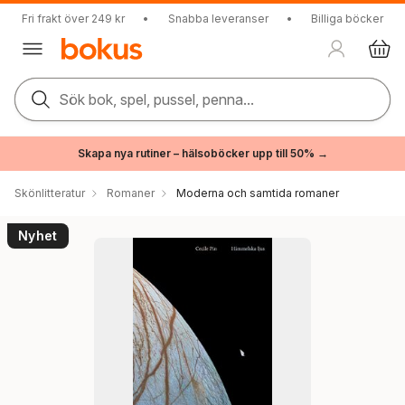
Fri frakt över 249 kr
•
Snabba leveranser
•
Billiga böcker
Sök bok, spel, pussel, penna...
Skapa nya rutiner – hälsoböcker upp till 50% →
Skönlitteratur
Romaner
Moderna och samtida romaner
Nyhet