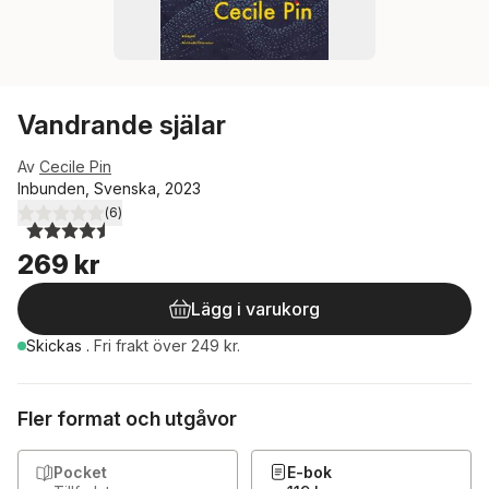
Vandrande själar
Av
Cecile Pin
Inbunden, Svenska, 2023
(
6
)
4,5
utav 5 stjärnor. Totalt antal röster:
269 kr
Lägg i varukorg
Skickas
.
Fri frakt över 249 kr.
Fler format och utgåvor
Pocket
E-bok