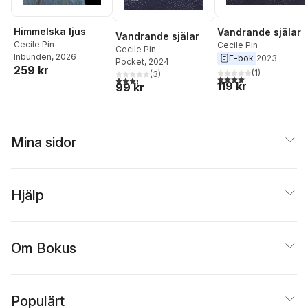
Himmelska ljus
Vandrande själar
Vandrande själar
Cecile Pin
Cecile Pin
Cecile Pin
Inbunden
, 2026
E-bok
2023
Pocket
, 2024
259 kr
(
1
)
(
3
)
4,0
utav 5 stjärnor. Tota
3,3
utav 5 stjärnor. Totalt antal röster:
119 kr
99 kr
Mina sidor
Hjälp
Om Bokus
Populärt