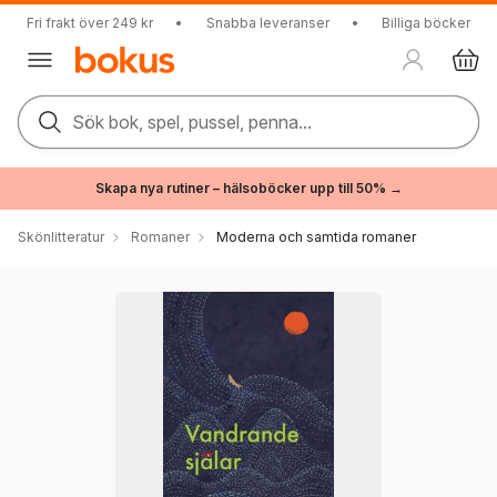
Fri frakt över 249 kr
•
Snabba leveranser
•
Billiga böcker
Sök bok, spel, pussel, penna...
Skapa nya rutiner – hälsoböcker upp till 50% →
Skönlitteratur
Romaner
Moderna och samtida romaner