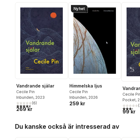
Nyhet
Vandrande själar
Himmelska ljus
Vandran
Cecile Pin
Cecile Pin
Cecile Pi
Inbunden
, 2023
Inbunden
, 2026
Pocket
, 
259 kr
(
6
)
(
4,5
utav 5 stjärnor. Totalt antal röster:
3,3
utav 5 
269 kr
99 kr
Hoppa över listan
Du kanske också är intresserad av