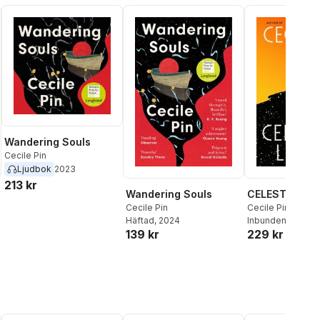
Wandering Souls
Cecile Pin
Ljudbok
2023
213 kr
Wandering Souls
CELESTIAL LI
Cecile Pin
Cecile Pin
Häftad
, 2024
Inbunden
, 2026
139 kr
229 kr