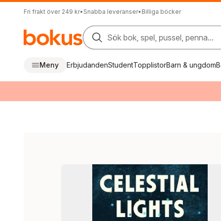
Fri frakt över 249 kr
•
Snabba leveranser
•
Billiga böcker
Sök bok, spel, pussel, penna...
Meny
Erbjudanden
Student
Topplistor
Barn & ungdom
B