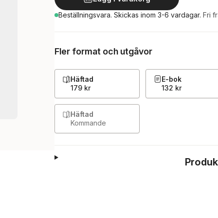
Beställningsvara.
Skickas
inom 3-6 vardagar
.
Fri f
Fler format och utgåvor
Häftad
E-bok
179 kr
132 kr
Häftad
Kommande
Produk