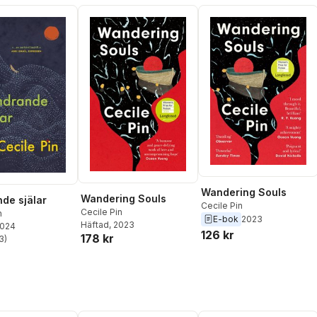
Wandering Souls
Wandering Souls
de själar
Cecile Pin
Cecile Pin
n
E-bok
2023
Häftad
, 2023
2024
126 kr
178 kr
3
)
stjärnor. Totalt antal röster: