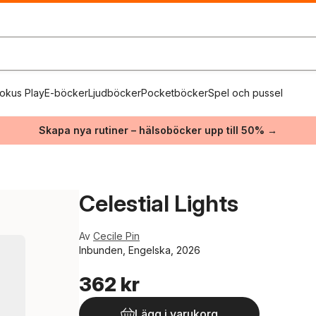
okus Play
E-böcker
Ljudböcker
Pocketböcker
Spel och pussel
Skapa nya rutiner – hälsoböcker upp till 50% →
Celestial Lights
Av
Cecile Pin
Inbunden, Engelska, 2026
362 kr
Lägg i varukorg