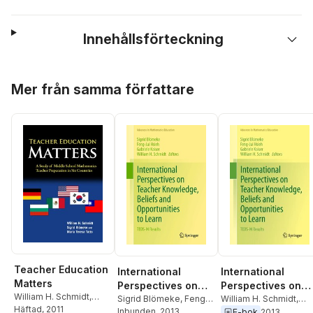
Innehållsförteckning
Hoppa över listan
Mer från samma författare
Teacher Education
International
International
Matters
Perspectives on
Perspectives on
William H. Schmidt
,
Teacher
Sigrid Blömeke
,
Feng-
Teacher
William H. Schmidt
,
Sigrid Blomeke
Häftad
, 2011
,
Maria
Jui Hsieh
Inbunden
,
, 2013
Gabriele
Gabriele Kaiser
,
Feng-
E-bok
2013