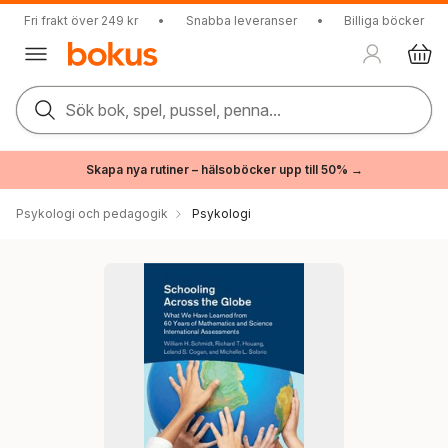
Fri frakt över 249 kr
•
Snabba leveranser
•
Billiga böcker
Sök bok, spel, pussel, penna...
Skapa nya rutiner – hälsoböcker upp till 50% →
Psykologi och pedagogik
Psykologi