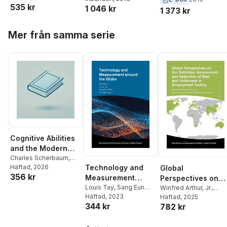
Knowledge, Beliefs
Knowledge, Belief
535 kr
Teresa Tatto
,
Gita
1 046 kr
Kaiser
,
William H.
Jui Hsieh
,
Sigrid
1 373 kr
and Opportunities
and Opportunities
Steiner-Khamsi
Schmidt
Blomeke
to Learn
to Learn
Hoppa över listan
Mer från samma serie
Cognitive Abilities
and the Modern
World of Work
Charles Scherbaum
,
Harrison Kell
Häftad
, 2026
,
Harold
Technology and
Global
356 kr
Goldstein
,
Serena Wee
,
Measurement
Perspectives on
Tanja Bipp
,
Jonas Lang
,
around the Globe
Louis Tay
,
Sang Eun
the Definition,
Winfred Arthur, Jr.
,
Elliott Larson
,
Kenneth
Woo
Häftad
,
Tara Behrend
, 2023
Dennis Doverspike
Häftad
, 2025
,
Assessment, and
Yusko
344 kr
782 kr
Benjamin D. Schulte
Reduction of Bias
and Unfairness in
Hoppa över listan