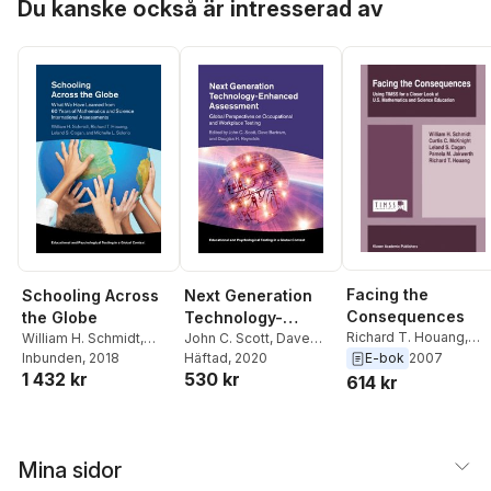
Employment
Du kanske också är intresserad av
Testing
Facing the
Next Generation
Schooling Across
Consequences
Technology-
the Globe
Richard T. Houang
,
Enhanced
John C. Scott
,
Dave
William H. Schmidt
,
Pamela M. Jakwerth
,
Bartram
Häftad
, 2020
,
Douglas H.
E-bok
2007
Richard T. Houang
Inbunden
, 2018
,
Assessment
530 kr
Leland S. Cogan
,
Curti
1 432 kr
Reynolds
Leland S. Cogan
,
614 kr
C. McKnight
,
W.H.
Michelle L. Solorio
Schmidt
Mina sidor