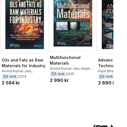
Multifunctional
Oils and Fats as Raw
Advances in A
Materials
Materials for Industry
Techniques fo
Arvind Kumar Jain
,
Anjali
Arvind Kumar Jain
,
Forensic Inves
Kajol Bhati
,
Rajee
Gupta
,
Divya Bajpai
E-bok
2025
Anuradha Mishra
,
Pooja
Shruti Shukla
,
Anj
E-bok
2024
E-bok
2024
Tripathy
2 990 kr
Agarwal
,
Anjali Gupta
,
Divya
Divya Bajpai Trip
2 594 kr
2 690 kr
Bajpai Tripathy
Priyanka Chhabra