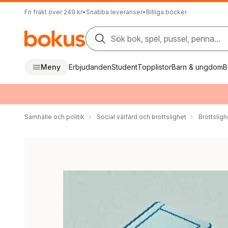
Fri frakt över 249 kr
•
Snabba leveranser
•
Billiga böcker
Sök bok, spel, pussel, penna...
Meny
Erbjudanden
Student
Topplistor
Barn & ungdom
B
Samhälle och politik
Social välfärd och brottslighet
Brottsligh