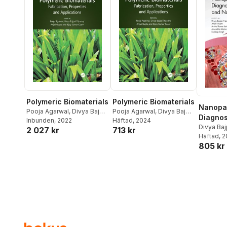
Polymeric Biomaterials
Polymeric Biomaterials
Nanopar
Pooja Agarwal
,
Divya Bajpai
Pooja Agarwal
,
Divya Bajpai
Diagnos
Tripathy
Inbunden
,
Anjali Gupta
, 2022
,
Bijoy
Tripathy
Häftad
, 2024
,
Anjali Gupta
,
Bijoy
Deliver
Divya Baj
2 027 kr
713 kr
Kumar Kuanr
Kumar Kuanr
Gupta
Häftad
,
, 
Ar
Nanoth
805 kr
Anuradha
Singh