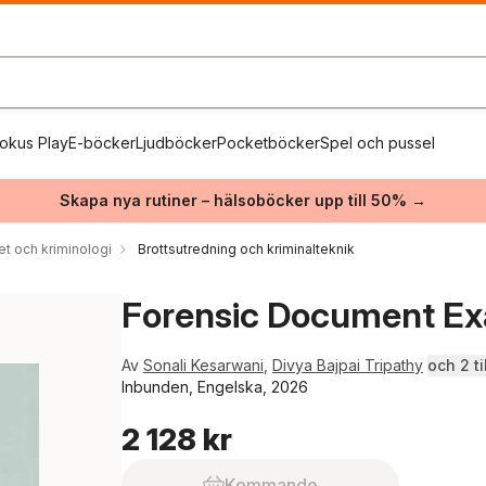
okus Play
E-böcker
Ljudböcker
Pocketböcker
Spel och pussel
Skapa nya rutiner – hälsoböcker upp till 50% →
et och kriminologi
Brottsutredning och kriminalteknik
Forensic Document Ex
Av
Sonali Kesarwani
,
Divya Bajpai Tripathy
och 2 til
Inbunden, Engelska, 2026
2 128 kr
Kommande