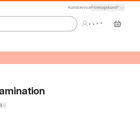
Kundservice
Företagskund?
amination
l