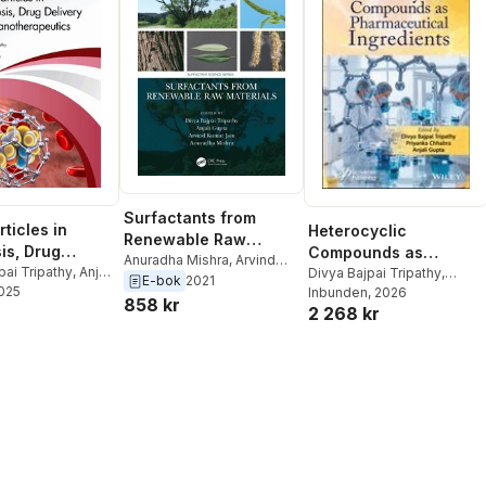
Surfactants from
ticles in
Heterocyclic
Renewable Raw
is, Drug
Compounds as
Materials
Anuradha Mishra
,
Arvind
y and
pai Tripathy
,
Anjali
Pharmaceutical
Divya Bajpai Tripathy
,
Kumar Jain
,
Anjali Gupta
,
E-bok
2021
2025
vind Kumar Jain
,
Priyanka Chhabra
Inbunden
, 2026
,
Anjali
erapeutics
Ingredients
Divya Bajpai Tripathy
858 kr
 Mishra
,
Kuldeep
2 268 kr
Gupta