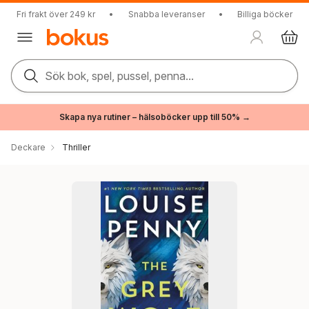
Fri frakt över 249 kr
•
Snabba leveranser
•
Billiga böcker
Sök bok, spel, pussel, penna...
Skapa nya rutiner – hälsoböcker upp till 50% →
Deckare
Thriller