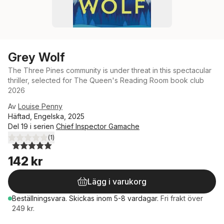
Grey Wolf
The Three Pines community is under threat in this spectacular
thriller, selected for The Queen's Reading Room book club
2026
Av
Louise Penny
Häftad, Engelska, 2025
Del 19 i serien
Chief Inspector Gamache
(
1
)
5,0
utav 5 stjärnor. Totalt antal röster:
142 kr
Lägg i varukorg
Beställningsvara.
Skickas
inom 5-8 vardagar
.
Fri frakt över
249 kr.