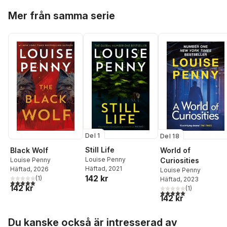
Hoppa över listan
Mer från samma serie
Del 1
Del 18
Still Life
Black Wolf
World of
Louise Penny
Louise Penny
Curiosities
Häftad
, 2021
Häftad
, 2026
Louise Penny
142 kr
(
1
)
Häftad
, 2023
5,0
utav 5 stjärnor. Totalt antal röster:
142 kr
(
1
)
5,0
utav 5 stjärnor. Tota
142 kr
Hoppa över listan
Du kanske också är intresserad av