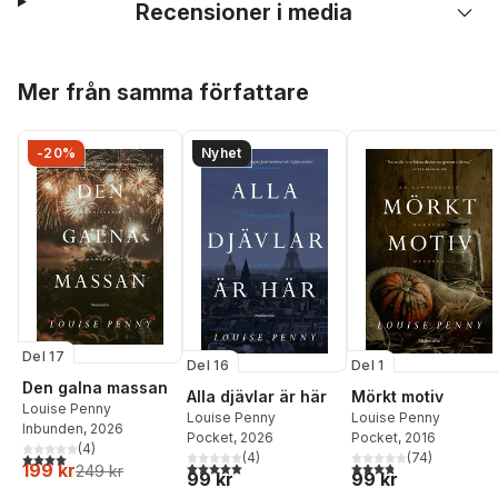
Recensioner i media
Hoppa över listan
Mer från samma författare
-20%
Nyhet
Del 17
Del 16
Del 1
Den galna massan
Alla djävlar är här
Mörkt motiv
Louise Penny
Louise Penny
Louise Penny
Inbunden
, 2026
Pocket
, 2026
Pocket
, 2016
(
4
)
4,0
utav 5 stjärnor. Totalt antal röster:
(
4
)
(
74
)
5,0
utav 5 stjärnor. Totalt antal röster:
3,8
utav 5 stjärnor. Tota
199 kr
249 kr
99 kr
99 kr