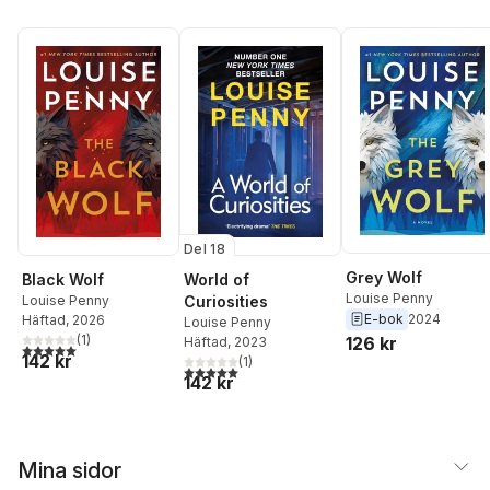
Del 18
Grey Wolf
Black Wolf
World of
Louise Penny
Louise Penny
Curiosities
E-bok
2024
Häftad
, 2026
Louise Penny
(
1
)
126 kr
Häftad
, 2023
5,0
utav 5 stjärnor. Totalt antal röster:
142 kr
(
1
)
5,0
utav 5 stjärnor. Totalt antal röster:
142 kr
Mina sidor