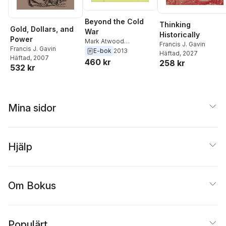
Iuliia Osmolovska
,
Charly Salonius-
Pasternak
,
Agnès C.
Beyond the Cold
Thinking
Poirier
,
Alina Polyakova
,
Gold, Dollars, and
War
Historically
Sergey Radchenko
,
Power
Mark Atwood
Francis J. Gavin
Juliet Samuel
,
Mary
Francis J. Gavin
Lawrence
,
Francis J.
E-bok
2013
Häftad
, 2027
Sarotte
,
Kori Schake
,
Häftad
, 2007
Gavin
460 kr
258 kr
Mark J. Schiefsky
,
532 kr
Brendan Simms
,
Alexander McCall
Smith
,
Roel Sterckx
,
Merryn Somerset
Mina sidor
Webb
,
Jonas Wikman
Hjälp
Om Bokus
Populärt