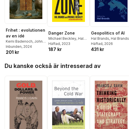
Frihet : evolutionen
Danger Zone
Geopolitics of AI
av en idé
Michael Beckley
,
Hal
Hal Brands
,
Hal Brands
Kemi Badenoch
,
John
Brands
Häftad
, 2023
Häftad
, 2026
Bew
Inbunden
,
Adrian Bradshaw
, 2024
,
187 kr
431 kr
201 kr
Hal Brands
,
Richard
Chartres
,
Christopher
Hoppa över listan
Coker
,
Marie Kawthar
Du kanske också är intresserad av
Daouda
,
Peter
Frankopan
,
Jessica
Frazier
,
Francis Gavin
,
Matthew Goodwin
,
Katja Hoyer
,
Jeremy
Jennings
,
Robert
Johnson
,
Alexander
Lee
,
Margaret
MacMillan
,
Janne
Haaland Matláry
,
Richard Miles
,
Fraser
Nelson
,
Jesse Norman
,