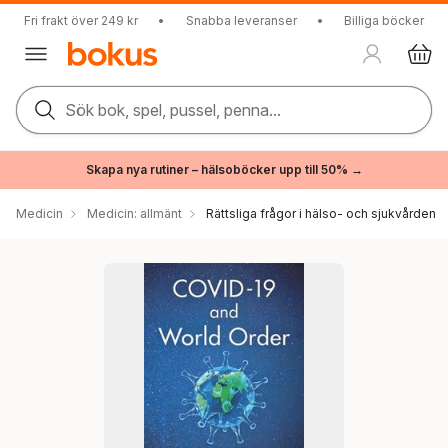
Fri frakt över 249 kr
•
Snabba leveranser
•
Billiga böcker
Sök bok, spel, pussel, penna...
Skapa nya rutiner – hälsoböcker upp till 50% →
Medicin
Medicin: allmänt
Rättsliga frågor i hälso- och sjukvården