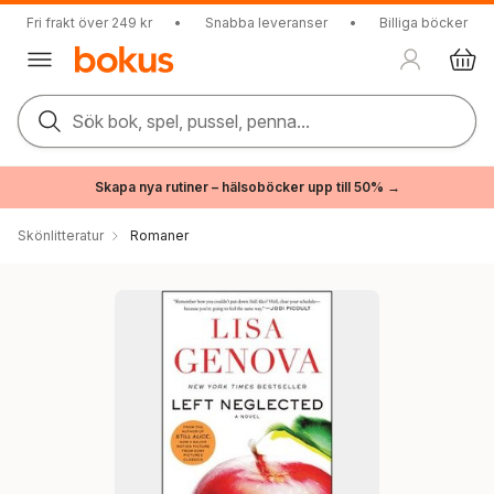
Fri frakt över 249 kr
•
Snabba leveranser
•
Billiga böcker
Sök bok, spel, pussel, penna...
Skapa nya rutiner – hälsoböcker upp till 50% →
Skönlitteratur
Romaner