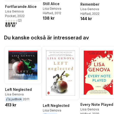
Still Alice
Remember
Fortfarande Alice
Lisa Genova
Lisa Genova
Lisa Genova
Häftad
, 2012
Häftad
, 2022
Pocket
, 2022
138 kr
144 kr
(
2
)
4,5
utav 5 stjärnor. Totalt antal röster:
69 kr
Hoppa över listan
Du kanske också är intresserad av
Left Neglected
Lisa Genova
Ljudbok
2011
Every Note Played
413 kr
Left Neglected
Lisa Genova
Lisa Genova
Häftad
, 2019