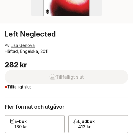
Left Neglected
Av
Lisa Genova
Häftad, Engelska, 2011
282 kr
Tillfälligt slut
Tillfälligt slut
Fler format och utgåvor
E-bok
Ljudbok
180 kr
413 kr