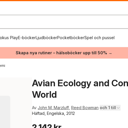
okus Play
E-böcker
Ljudböcker
Pocketböcker
Spel och pussel
Skapa nya rutiner – hälsoböcker upp till 50% →
emi
Avian Ecology and Con
World
Av
John M. Marzluff
,
Reed Bowman
och 1 till
Häftad, Engelska, 2012
2 142 kr