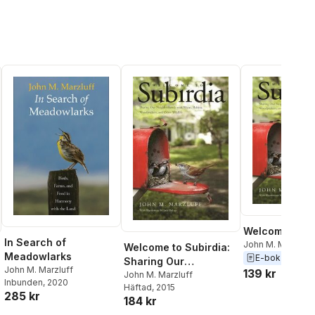
Welcome to Su
In Search of
John M. Marzluff
Welcome to Subirdia:
Meadowlarks
E-bok
2014
Sharing Our
John M. Marzluff
139 kr
Neighborhoods with
John M. Marzluff
Inbunden
, 2020
Häftad
, 2015
Wrens, Robins,
285 kr
184 kr
Woodpeckers, and