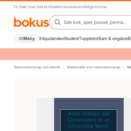
Fri frakt över 249 kr
•
Snabba leveranser
•
Billiga böcker
Sök bok, spel, pussel, penna...
Meny
Erbjudanden
Student
Topplistor
Barn & ungdom
B
Naturvetenskap och teknik
Matematik och naturvetenskap
K