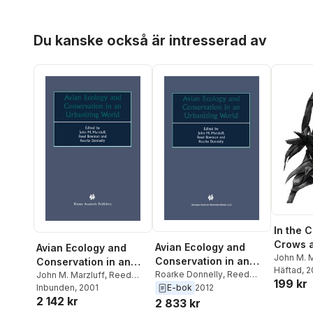
Hoppa över listan
Du kanske också är intresserad av
In the 
Crows 
Avian Ecology and
Avian Ecology and
John M. M
Conservation in an
Conservation in an
Angell
Häftad
, 
Urbanizing World
Roarke Donnelly
,
Reed
Urbanizing World
John M. Marzluff
,
Reed
199 kr
Bowman
,
John M. Marzluff
Bowman
Inbunden
,
, 2001
Roarke Donnelly
E-bok
2012
2 142 kr
2 833 kr