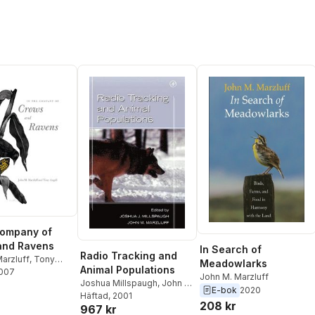
Company of
and Ravens
In Search of
Radio Tracking and
arzluff
,
Tony
Meadowlarks
Animal Populations
2007
John M. Marzluff
Joshua Millspaugh
,
John M.
E-bok
2020
Marzluff
Häftad
, 2001
208 kr
967 kr