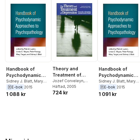
Theory and
Handbook of
Handbook of
Treatment of
Psychodynamic
Psychodynamic
Depression
Jozef Corveleyn
,
Approaches to
Sidney J. Blatt
,
Mary
Approaches to
Sidney J. Blatt
,
Mary
Patrick Luyten
Häftad
, 2005
,
Sidney
Target
,
Peter Fonagy
,
Target
,
Peter Fonagy
,
E-bok
2015
E-bok
2015
Psychopathology
Psychopathology
724 kr
J. Blatt
,
Hilde Lens-
Linda C. Mayes
,
Patrick
Linda C. Mayes
,
Patric
1 088 kr
1 091 kr
Gielis
Luyten
Luyten