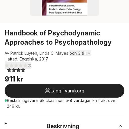
Handbook of Psychodynamic
Approaches to Psychopathology
Av
Patrick Luyten
,
Linda C. Mayes
och 3 till
Häftad, Engelska, 2017
(
1
)
4,0
utav 5 stjärnor. Totalt antal röster:
911 kr
Lägg i varukorg
Beställningsvara.
Skickas
inom 5-8 vardagar
.
Fri frakt över
249 kr.
Beskrivning