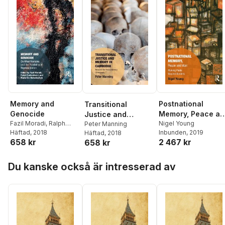
Damsholt
,
Lizette
Gradén
,
Pärtel Piirimäe
,
Andres Andresen
,
Nicholas Aylott
,
Karl
Magnus Johansson
,
Kadri Simm
,
Lisbeth
Lewander
,
Sanna
Turoma
,
Sverker Sörlin
Memory and
Postnational
Transitional
Genocide
Memory, Peace an
Justice and
Fazil Moradi
,
Ralph
War
Nigel Young
Memory in
Peter Manning
Buchenhorst
Häftad
, 2018
,
Maria Six-
Inbunden
, 2019
Häftad
, 2018
Cambodia
658 kr
2 467 kr
658 kr
Hohenbalken
Hoppa över listan
Du kanske också är intresserad av