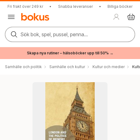
Fri frakt över 249 kr
•
Snabba leveranser
•
Billiga böcker
Sök bok, spel, pussel, penna...
Skapa nya rutiner – hälsoböcker upp till 50% →
Samhälle och politik
Samhälle och kultur
Kultur och medier
Kul