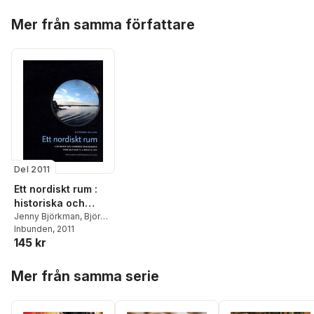
Hoppa över listan
Mer från samma författare
Del 2011
Ett nordiskt rum :
historiska och
framtida
Jenny Björkman
,
Björn
Fjæstad
Inbunden
,
Jonas
, 2011
gemenskaper från
145 kr
Harvard
,
Gunnar
Baltikum till Barents
Wetterberg
,
Norbert
hav
Hoppa över listan
Götz
,
Stuart Burch
,
Mer från samma serie
Peter Aronsson
,
Susanne Österlund-
Pötzsch
,
Inger