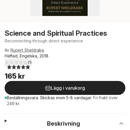
Science and Spiritual Practices
Reconnecting through direct experience
Av
Rupert Sheldrake
Häftad, Engelska, 2018
(
1
)
5,0
utav 5 stjärnor. Totalt antal röster:
165 kr
Lägg i varukorg
Beställningsvara.
Skickas
inom 5-8 vardagar
.
Fri frakt över
249 kr.
Beskrivning