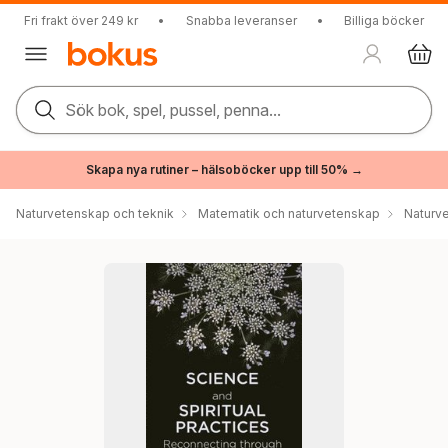
Fri frakt över 249 kr
•
Snabba leveranser
•
Billiga böcker
Sök bok, spel, pussel, penna...
Skapa nya rutiner – hälsoböcker upp till 50% →
Naturvetenskap och teknik
Matematik och naturvetenskap
Naturv