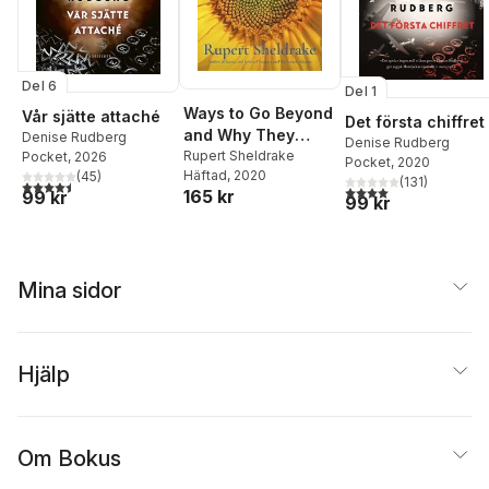
Del 6
Del 1
Ways to Go Beyond
Vår sjätte attaché
Det första chiffret
and Why They
Denise Rudberg
Denise Rudberg
Work
Rupert Sheldrake
Pocket
, 2026
Pocket
, 2020
Häftad
, 2020
(
45
)
(
131
)
4,5
utav 5 stjärnor. Totalt antal röster:
4,0
utav 5 stjärnor. Tota
165 kr
99 kr
99 kr
Mina sidor
Hjälp
Om Bokus