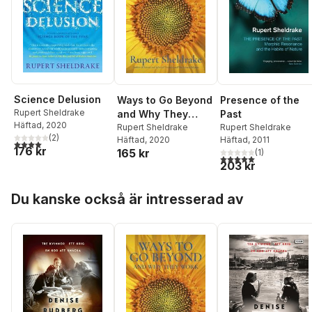
Science Delusion
Ways to Go Beyond
Presence of the
Rupert Sheldrake
and Why They
Past
Häftad
, 2020
Work
Rupert Sheldrake
Rupert Sheldrake
(
2
)
Häftad
, 2020
Häftad
, 2011
4,0
utav 5 stjärnor. Totalt antal röster:
176 kr
165 kr
(
1
)
5,0
utav 5 stjärnor. Tota
203 kr
Hoppa över listan
Du kanske också är intresserad av