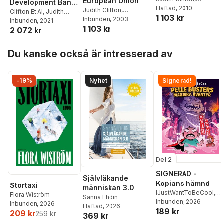
European Union
Development Banks
Francisco Comín
Häftad
, 2010
,
Judith Clifton
,
in the World
Clifton Et Al
,
Judith
1 103 kr
Daniel Díaz Fuentes
Francisco Comín
Inbunden
, 2003
,
Clifton
Inbunden
,
Daniel Díaz
, 2021
Economy
1 103 kr
Daniel Díaz Fuentes
2 072 kr
Fuentes
,
David Howarth
Hoppa över listan
Du kanske också är intresserad av
-19%
Nyhet
Signerad!
Del 2
SIGNERAD -
Självläkande
Kopians hämnd
Stortaxi
människan 3.0
IJustWantToBeCool
,
Flora Wiström
Sanna Ehdin
Joel Adolphson
Inbunden
, 2026
,
Emil
Inbunden
, 2026
Häftad
, 2026
189 kr
Ejdemo Beer
,
Victor
209 kr
259 kr
369 kr
Beer