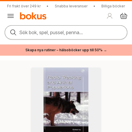
Fri frakt över 249 kr
•
Snabba leveranser
•
Billiga böcker
Sök bok, spel, pussel, penna...
Skapa nya rutiner – hälsoböcker upp till 50% →