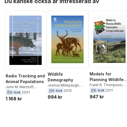
Du kanske också är intresserad av
Models for
Wildlife
Radio Tracking and
Planning Wildlife
Demography
Animal Populations
Conservation in
Frank R. Thompson
,
Joshua Millspaugh
,
John M. Marzluff
,
Joshua Millspaugh
E-bok
2011
Kristin E. Ryding
,
John
Large Landscapes
E-bok
2010
Joshua Millspaugh
E-bok
2001
R. Skalski
947 kr
994 kr
1 168 kr