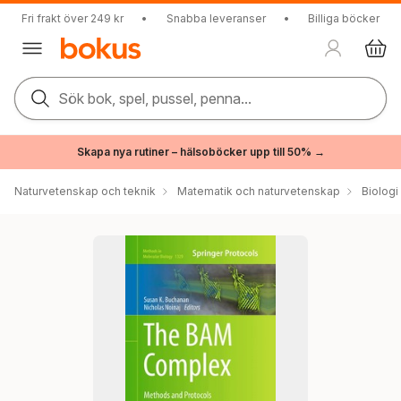
Fri frakt över 249 kr
•
Snabba leveranser
•
Billiga böcker
Sök bok, spel, pussel, penna...
Skapa nya rutiner – hälsoböcker upp till 50% →
Naturvetenskap och teknik
Matematik och naturvetenskap
Biologi