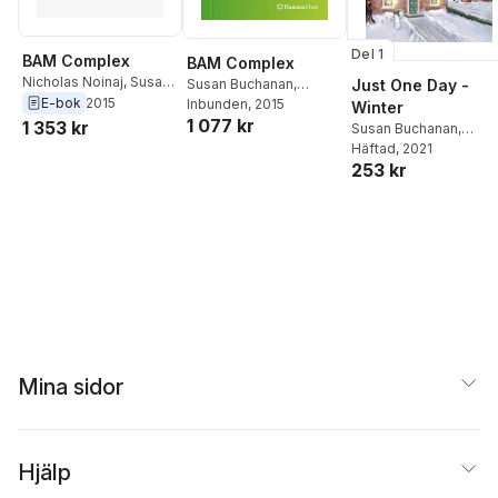
Del 1
BAM Complex
BAM Complex
Nicholas Noinaj
,
Susan
Susan Buchanan
,
Just One Day -
Buchanan
E-bok
2015
Nicholas Noinaj
Inbunden
, 2015
Winter
1 077 kr
1 353 kr
Susan Buchanan
,
Wendy Janes
Häftad
, 2021
253 kr
Mina sidor
Hjälp