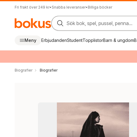
Fri frakt över 249 kr
•
Snabba leveranser
•
Billiga böcker
Sök bok, spel, pussel, penna...
Meny
Erbjudanden
Student
Topplistor
Barn & ungdom
B
Biografier
Biografier