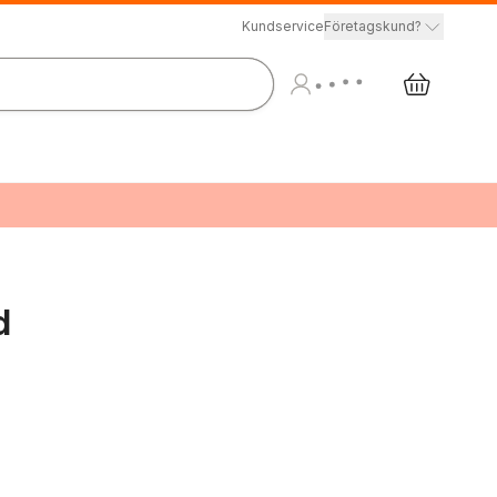
Kundservice
Företagskund?
d