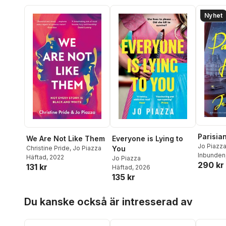
Nyhet
Parisian
We Are Not Like Them
Everyone is Lying to
Jo Piazz
Christine Pride
,
Jo Piazza
You
Inbunden
Häftad
, 2022
Jo Piazza
290 kr
131 kr
Häftad
, 2026
135 kr
Hoppa över listan
Du kanske också är intresserad av