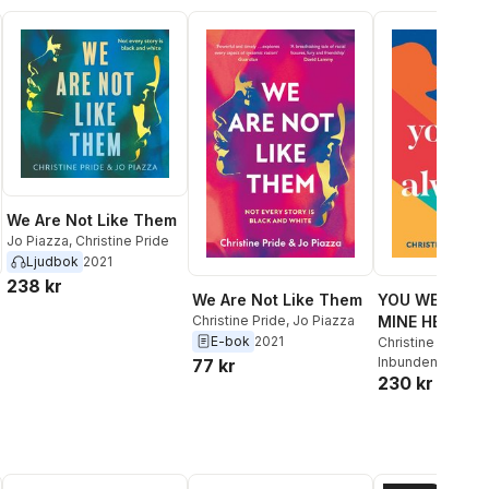
We Are Not Like Them
Jo Piazza
,
Christine Pride
Ljudbok
2021
238 kr
We Are Not Like Them
YOU WERE AL
Christine Pride
,
Jo Piazza
MINE HB
E-bok
2021
Christine Pride
,
J
Inbunden
, 2023
77 kr
230 kr