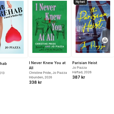
Nyhet
I Never Knew You at
Parisian Heist
ehab
All
Jo Piazza
a
Häftad
, 2026
Christine Pride
,
Jo Piazza
2013
387 kr
Inbunden
, 2026
338 kr