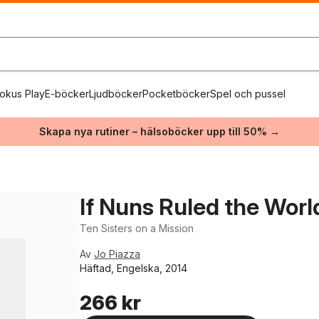
okus Play
E-böcker
Ljudböcker
Pocketböcker
Spel och pussel
Skapa nya rutiner – hälsoböcker upp till 50% →
If Nuns Ruled the Worl
Ten Sisters on a Mission
Av
Jo Piazza
Häftad, Engelska, 2014
266 kr