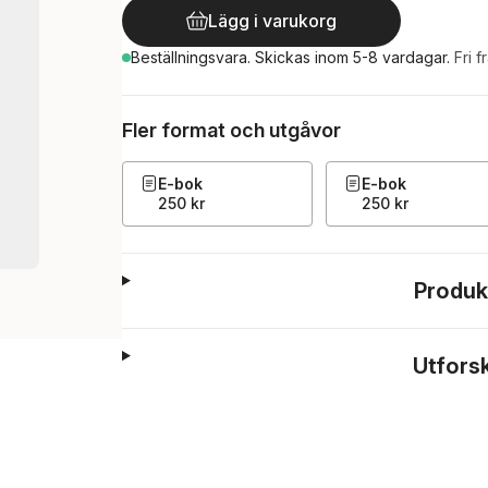
Lägg i varukorg
Beställningsvara.
Skickas
inom 5-8 vardagar
.
Fri f
Fler format och utgåvor
E-bok
E-bok
250 kr
250 kr
Produk
Utfors