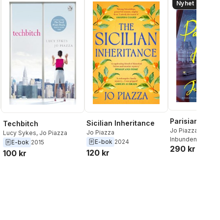
Nyhet
Parisian Heist
Sicilian Inheritance
Techbitch
Jo Piazza
Jo Piazza
Lucy Sykes
,
Jo Piazza
Inbunden
, 2026
E-bok
2024
E-bok
2015
290 kr
120 kr
100 kr