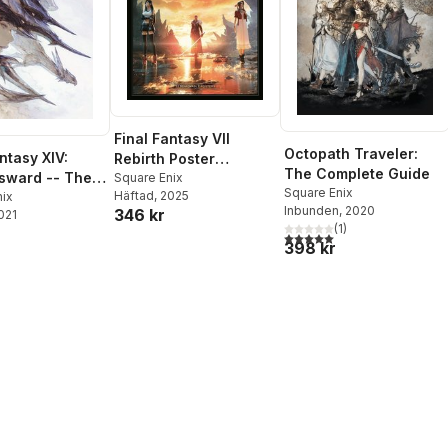
Final Fantasy VII
Octopath Traveler:
ntasy XIV:
Rebirth Poster
The Complete Guide
sward -- The
Collection
Square Enix
Square Enix
Häftad
, 2025
Ishgard -Stone
nix
Inbunden
, 2020
346 kr
2021
el-
(
1
)
5,0
utav 5 stjärnor. Totalt ant
398 kr