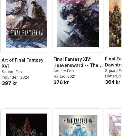
Final Fantasy 
Final Fantasy XIV:
Art of Final Fantasy
Dawntrail -- T
Heavensward -- The
XVI
Succession -R
Square Enix
,
Enix
Art of Ishgard -The
Square Enix
Square Enix
Häftad
, 2025
Häftad
, 2021
Heritage-
Scars of War-
Inbunden
, 2024
364 kr
376 kr
397 kr