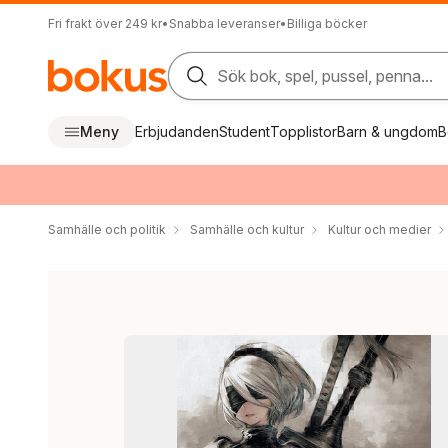
Fri frakt över 249 kr
•
Snabba leveranser
•
Billiga böcker
Sök bok, spel, pussel, penna...
Meny
Erbjudanden
Student
Topplistor
Barn & ungdom
B
Samhälle och politik
Samhälle och kultur
Kultur och medier