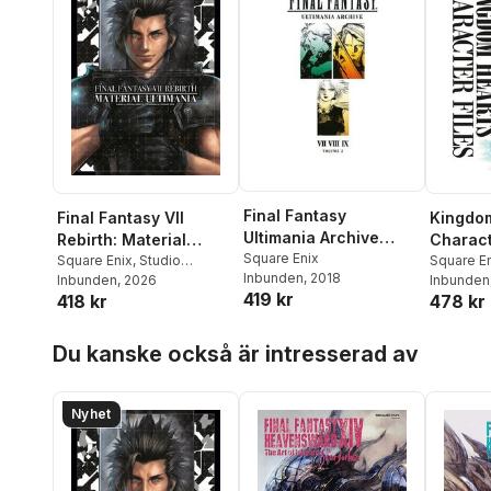
Final Fantasy
Final Fantasy VII
Kingdo
Ultimania Archive
Rebirth: Material
Charact
Volume 2
Square Enix
Ultimania
Square Enix
,
Studio
Square E
Inbunden
, 2018
BentStuff
Inbunden
, 2026
,
Digital Hearts
Inbunden
419 kr
418 kr
478 kr
Hoppa över listan
Du kanske också är intresserad av
Nyhet