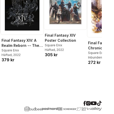
Final Fantasy XIV
Final Fantasy XIV: A
Poster Collection
Final Fantasy 
Realm Reborn -- The
Square Enix
Chronicles of 
Häftad
, 2022
Art of Eorzea -Another
Square Enix
Volume II
Square Enix
305 kr
Häftad
, 2022
Dawn-
Inbunden
, 2025
379 kr
al röster:
272 kr