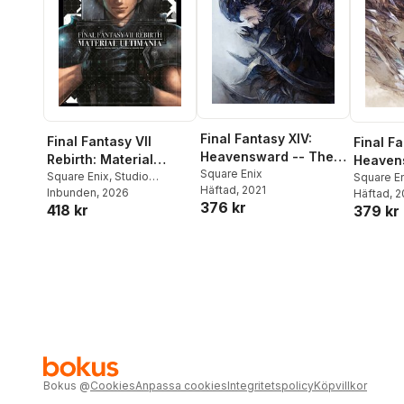
Final Fantasy XIV:
Final Fantasy VII
Final Fa
Heavensward -- The
Rebirth: Material
Heaven
Art of Ishgard -The
Square Enix
Ultimania
Square Enix
,
Studio
Art of 
Square E
Häftad
, 2021
Scars of War-
BentStuff
Inbunden
, 2026
,
Digital Hearts
Häftad
, 
and Ste
376 kr
418 kr
379 kr
Bokus
@
Cookies
Anpassa cookies
Integritetspolicy
Köpvillkor