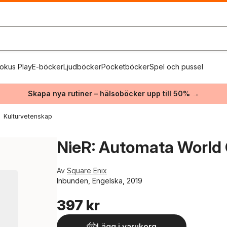
okus Play
E-böcker
Ljudböcker
Pocketböcker
Spel och pussel
Skapa nya rutiner – hälsoböcker upp till 50% →
Kulturvetenskap
NieR: Automata World 
Av
Square Enix
Inbunden, Engelska, 2019
397 kr
Lägg i varukorg