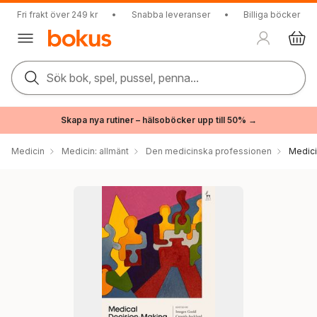
Fri frakt över 249 kr
•
Snabba leveranser
•
Billiga böcker
Sök bok, spel, pussel, penna...
Skapa nya rutiner – hälsoböcker upp till 50% →
Medicin
Medicin: allmänt
Den medicinska professionen
Medici