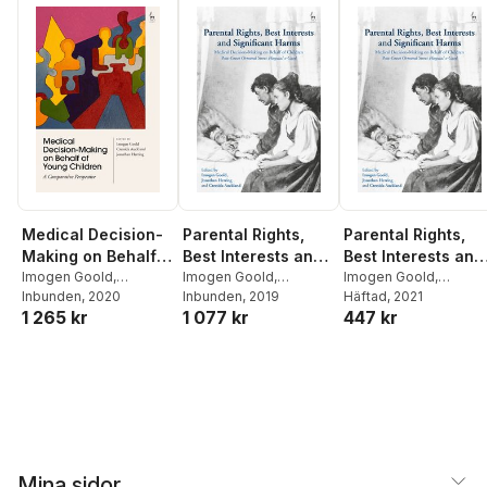
Medical Decision-
Parental Rights,
Parental Rights,
Making on Behalf
Best Interests and
Best Interests and
of Young Children
Imogen Goold
,
Significant Harms
Imogen Goold
,
Significant Harms
Imogen Goold
,
Cressida Auckland
Inbunden
, 2020
,
Jonathan Herring
Inbunden
, 2019
,
Jonathan Herring
Häftad
, 2021
,
1 265 kr
1 077 kr
447 kr
Jonathan Herring
Cressida Auckland
Cressida Auckland
Mina sidor