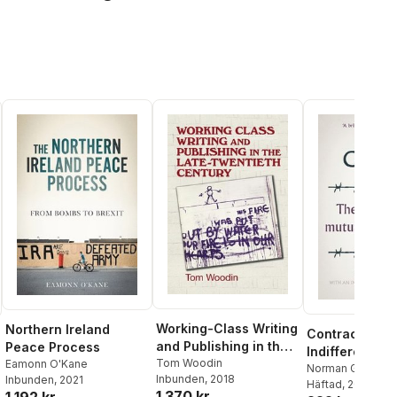
Working-Class Writing
Northern Ireland
Contract of M
and Publishing in the
Peace Process
Indifference
Late Twentieth
Tom Woodin
Eamonn O'Kane
Norman Geras
Inbunden
, 2018
Inbunden
, 2021
Century
Häftad
, 2020
1 370 kr