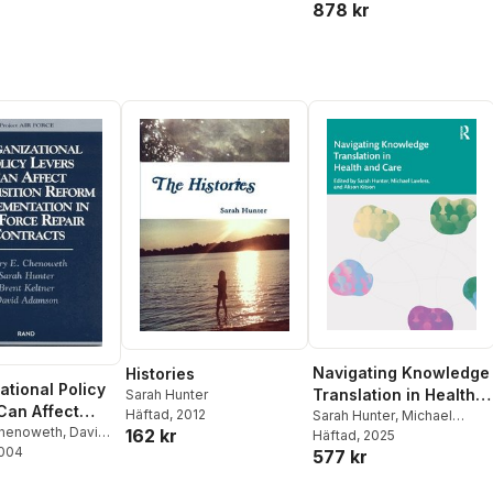
878 kr
Navigating Knowledge
Histories
ational Policy
Translation in Health
Sarah Hunter
Can Affect
Häftad
, 2012
and Care
Sarah Hunter
,
Michael
tion Reform
Chenoweth
,
David
162 kr
Lawless
Häftad
, 2025
,
Australia) Kitson,
2004
,
Sarah Hunter
,
ntation in Air
577 kr
Alison (University of
tner
Adelaide
,
Alison Kitson
,
epair