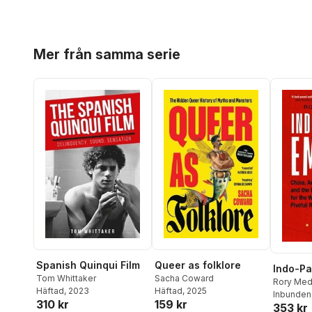
Hoppa över listan
Mer från samma serie
Spanish Quinqui Film
Queer as folklore
Indo-Pa
Tom Whittaker
Sacha Coward
Rory Med
Häftad
, 2023
Häftad
, 2025
Inbunden
310 kr
159 kr
353 kr