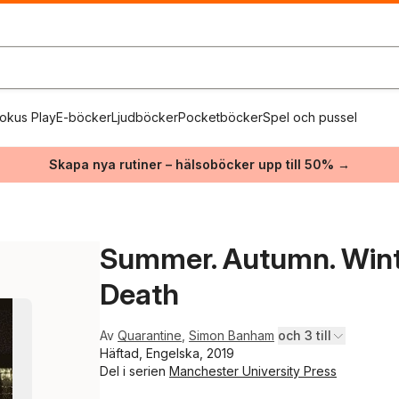
okus Play
E-böcker
Ljudböcker
Pocketböcker
Spel och pussel
Skapa nya rutiner – hälsoböcker upp till 50% →
Summer. Autumn. Winter
Death
Av
Quarantine
,
Simon Banham
och 3 till
Häftad, Engelska, 2019
Del i serien
Manchester University Press