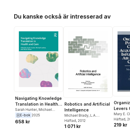
Hoppa över listan
Du kanske också är intresserad av
Navigating Knowledge
Organiz
Robotics and Artificial
Translation in Health
Levers 
Intelligence
and Care
Sarah Hunter
,
Michael
Acquisi
Mary E. 
Lawless
,
Alison Kitson
E-bok
2025
Michael Brady
,
L.A.
Adamson
Häftad
, 
Impleme
Gerhardt
Häftad
, 2012
,
H.F. Davidson
658 kr
219 kr
Brent Kel
Force R
1 071 kr