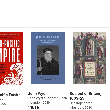
John Wyclif
Subject of Britain,
cific Empire
John Wyclif
,
Stephen Penn
1603–25
calf
Inbunden
, 2019
Christopher Ivic
, 2020
1 161 kr
Inbunden
, 2020