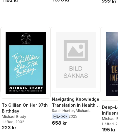
1 192 kr
222 kr
Navigating Knowledge
To Gillian On Her 37th
Translation in Health
Deep-Level
Birthday
and Care
Sarah Hunter
,
Michael
Influencing - 
Lawless
,
Alison Kitson
E-bok
2025
Michael Brady
Successful C
Michael Brady
Häftad
, 2002
658 kr
Häftad
, 2021
223 kr
195 kr