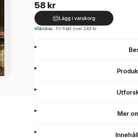
58 kr
Lägg i varukorg
Skickas
.
Fri frakt över 249 kr.
Be
Produk
Utfors
Mer om
Innehål