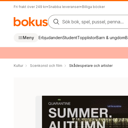
Fri frakt över 249 kr
•
Snabba leveranser
•
Billiga böcker
Sök bok, spel, pussel, penna...
Meny
Erbjudanden
Student
Topplistor
Barn & ungdom
B
Kultur
Scenkonst och film
Skådespelare och artister