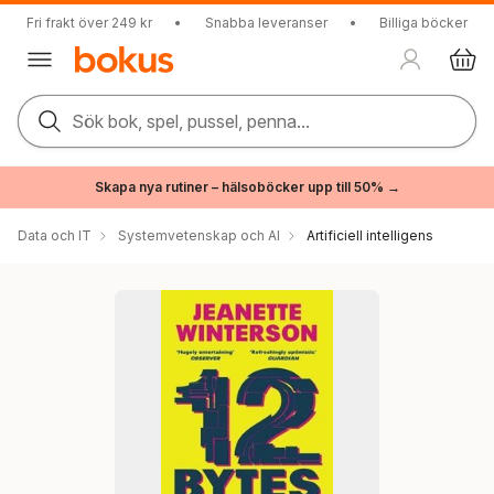
Fri frakt över 249 kr
•
Snabba leveranser
•
Billiga böcker
Sök bok, spel, pussel, penna...
Skapa nya rutiner – hälsoböcker upp till 50% →
Data och IT
Systemvetenskap och AI
Artificiell intelligens