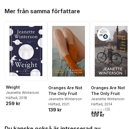
Hoppa över listan
Mer från samma författare
Weight
Oranges Are Not
Oranges Are Not
Jeanette Winterson
The Only Fruit
The Only Fruit
Häftad
, 2018
Jeanette Winterson
Jeanette Winterson
259 kr
Häftad
, 2021
Häftad
, 2014
139 kr
(
3
)
4,0
utav 5 stjärnor. Tota
139 kr
Hoppa över listan
Du kanske också är intresserad av