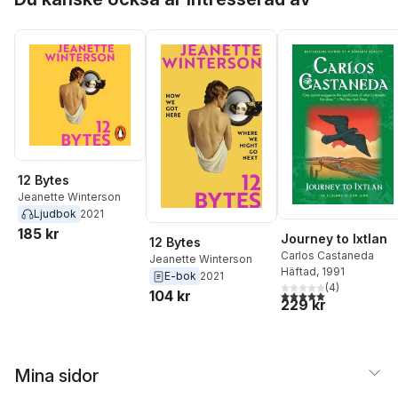
12 Bytes
Jeanette Winterson
Ljudbok
2021
185 kr
Journey to Ixtlan
12 Bytes
Carlos Castaneda
Jeanette Winterson
Häftad
, 1991
E-bok
2021
(
4
)
104 kr
5,0
utav 5 stjärnor. Tota
229 kr
Mina sidor