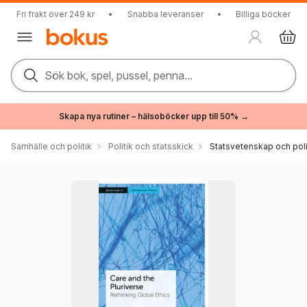
Fri frakt över 249 kr
•
Snabba leveranser
•
Billiga böcker
Sök bok, spel, pussel, penna...
Skapa nya rutiner – hälsoböcker upp till 50% →
Samhälle och politik
Politik och statsskick
Statsvetenskap och polit