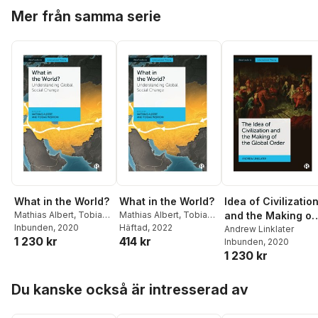
Hoppa över listan
Mer från samma serie
What in the World?
What in the World?
Idea of Civilizatio
Mathias Albert
,
Tobias
Mathias Albert
,
Tobias
and the Making of
Werron
Inbunden
, 2020
Werron
Häftad
, 2022
the Global Order
Andrew Linklater
1 230 kr
414 kr
Inbunden
, 2020
1 230 kr
Hoppa över listan
Du kanske också är intresserad av