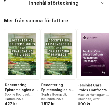
Innehållsförteckning
Hoppa över listan
Mer från samma författare
Decentering
Decentering
Feminist Care
Epistemologies and
Epistemologies and
Ethics Confronts
Challenging
Sophie Bourgault
,
Challenging
Sophie Bourgault
,
Mainstream
Maurice Hamington
,
Maggie FitzGerald
Häftad
, 2024
,
Maggie FitzGerald
Inbunden
, 2024
,
Maggie Fitzgerald
Inbunden
, 2022
Privilege
Privilege
Philosophy
427 kr
1 517 kr
690 kr
Fiona Robinson
Fiona Robinson