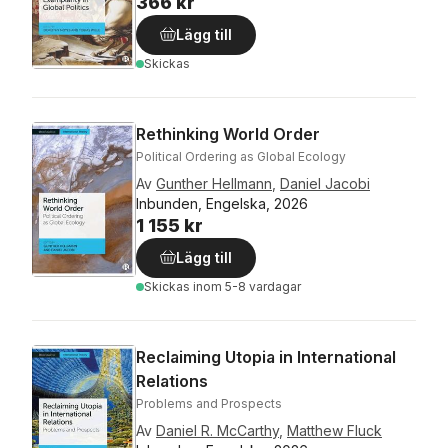
366 kr
Lägg till
Skickas
Rethinking World Order
Political Ordering as Global Ecology
Av
Gunther Hellmann
,
Daniel Jacobi
Inbunden, Engelska, 2026
1 155 kr
Lägg till
Skickas
inom 5-8 vardagar
Reclaiming Utopia in International
Relations
Problems and Prospects
Av
Daniel R. McCarthy
,
Matthew Fluck