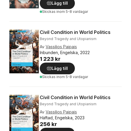
Lägg till
Skickas
inom 5-8 vardagar
Civil Condition in World Politics
Beyond Tragedy and Utopianism
Av
Vassilios Paipais
Inbunden, Engelska, 2022
1 223 kr
Lägg till
Skickas
inom 5-8 vardagar
Civil Condition in World Politics
Beyond Tragedy and Utopianism
Av
Vassilios Paipais
Häftad, Engelska, 2023
256 kr