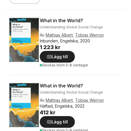
What in the World?
Understanding Global Social Change
Av
Mathias Albert
,
Tobias Werron
Inbunden, Engelska, 2020
1 223 kr
Lägg till
Skickas
inom 5-8 vardagar
What in the World?
Understanding Global Social Change
Av
Mathias Albert
,
Tobias Werron
Häftad, Engelska, 2022
412 kr
Lägg till
Skickas
inom 5-8 vardagar