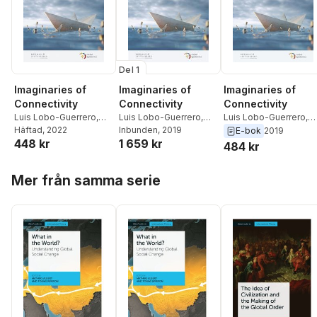
Del 1
Imaginaries of
Imaginaries of
Imaginaries of
Connectivity
Connectivity
Connectivity
Luis Lobo-Guerrero
,
Luis Lobo-Guerrero
,
Luis Lobo-Guerrero
,
Suvi Alt
Häftad
, 2022
,
Maarten Meijer
Suvi Alt
Inbunden
,
Maarten Meijer
, 2019
Suvi Alt
,
Maarten Meije
E-bok
2019
448 kr
1 659 kr
484 kr
Hoppa över listan
Mer från samma serie