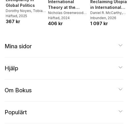
International
Reclaiming Utopia
Global Politics
Theory at the
in International
Dorothy Noyes
,
Tobias
Margins
Nicholas Greenwood
Relations
Daniel R. McCarthy
,
Wille
Häftad
, 2025
Onuf
Häftad
, 2024
Matthew Fluck
Inbunden
, 2026
367 kr
406 kr
1 097 kr
Mina sidor
Hjälp
Om Bokus
Populärt