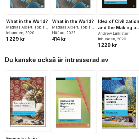
What in the World?
What in the World?
Idea of Civilizatio
Mathias Albert
,
Tobias
Mathias Albert
,
Tobias
and the Making of
Werron
Inbunden
, 2020
Werron
Häftad
, 2022
the Global Order
Andrew Linklater
1 229 kr
414 kr
Inbunden
, 2020
1 229 kr
Hoppa över listan
Du kanske också är intresserad av
Exemplarity in