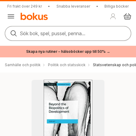
Fri frakt över 249 kr
•
Snabba leveranser
•
Billiga böcker
Sök bok, spel, pussel, penna...
Skapa nya rutiner – hälsoböcker upp till 50% →
Samhälle och politik
Politik och statsskick
Statsvetenskap och polit