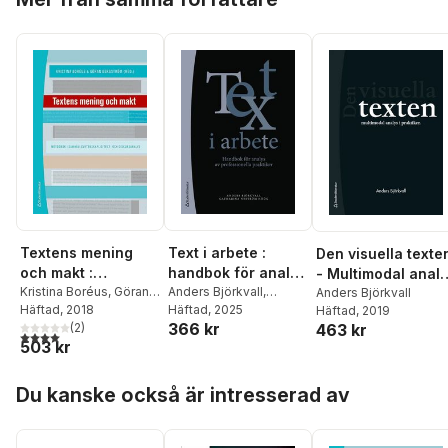
Textens mening
Text i arbete :
Den visuella texte
och makt :
handbok för analys
- Multimodal anal
metodbok i
Kristina Boréus
,
Göran
av professionella
Anders Björkvall
,
i praktiken
Anders Björkvall
Bergström
Häftad
, 2018
,
Anders
Catharina Nyström
Häftad
, 2025
Häftad
, 2019
samhällsvetenskap
praktiker
366 kr
Björkvall
,
(
2
Linda
)
Höög
463 kr
lig text- och
4,0
utav 5 stjärnor. Totalt antal röster:
503 kr
Ekström
,
Sebastian
diskursanalys
Kohl
,
Jussi Kurunmäki
,
Hoppa över listan
Jani Marjanen
,
Alexa
Du kanske också är intresserad av
Robertson
,
Charlotta
Seiler Brylla
,
Per-
Anders Svärd