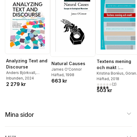
Analyzing Text and
Textens mening
Natural Causes
Discourse
och makt :
James O'Connor
Anders Björkvall
,
metodbok i
Kristina Boréus
,
Göran
Häftad
, 1998
Kristina Boreus
Inbunden
, 2024
,
Per-
Bergström
Häftad
, 2018
,
Anders
samhällsvetenska
663 kr
2 279 kr
Anders Svärd
Björkvall
,
(
2
Linda
)
lig text- och
4,0
utav 5 stjärnor. Tota
503 kr
Ekström
,
Sebastian
diskursanalys
Kohl
,
Jussi Kurunmäki
,
Jani Marjanen
,
Alexa
Robertson
,
Charlotta
Seiler Brylla
,
Per-
Mina sidor
Anders Svärd