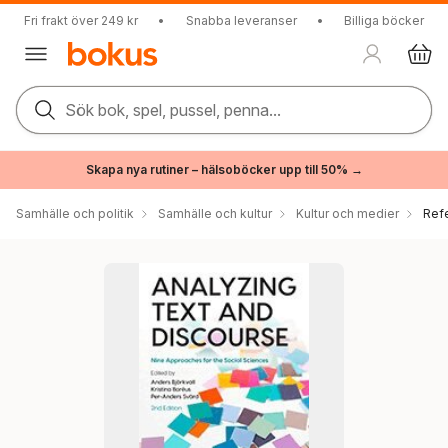
Fri frakt över 249 kr
•
Snabba leveranser
•
Billiga böcker
Sök bok, spel, pussel, penna...
Skapa nya rutiner – hälsoböcker upp till 50% →
Samhälle och politik
Samhälle och kultur
Kultur och medier
Ref