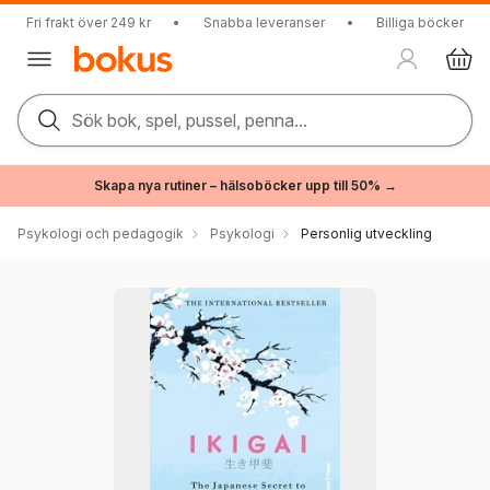
Fri frakt över 249 kr
•
Snabba leveranser
•
Billiga böcker
Sök bok, spel, pussel, penna...
Skapa nya rutiner – hälsoböcker upp till 50% →
Psykologi och pedagogik
Psykologi
Personlig utveckling