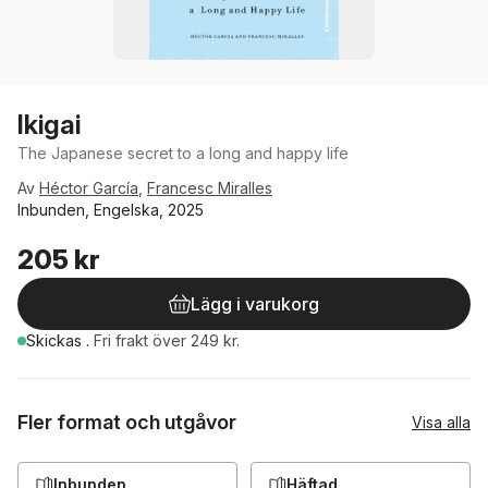
Ikigai
The Japanese secret to a long and happy life
Av
Héctor García
,
Francesc Miralles
Inbunden, Engelska, 2025
205 kr
Lägg i varukorg
Skickas
.
Fri frakt över 249 kr.
Fler format och utgåvor
Visa alla
Inbunden
Häftad