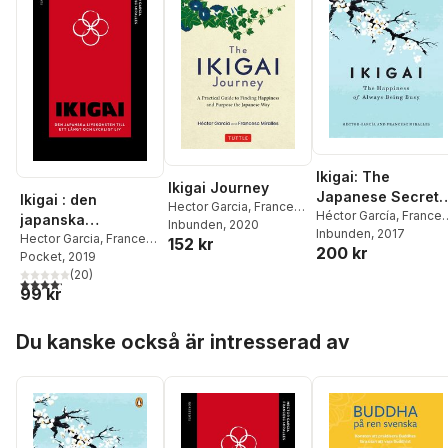
Ikigai: The
Ikigai Journey
Japanese Secret
Ikigai : den
Hector Garcia
,
Francesc
to a Long and
Héctor García
,
France
japanska
Miralles
Inbunden
, 2020
Miralles
Inbunden
, 2017
Happy Life
livskonsten till ett
Hector Garcia
,
Francesc
152 kr
200 kr
Miralles
Pocket
, 2019
långt och lyckligt
(
20
)
liv
4,2
utav 5 stjärnor. Totalt antal röster:
99 kr
Hoppa över listan
Du kanske också är intresserad av