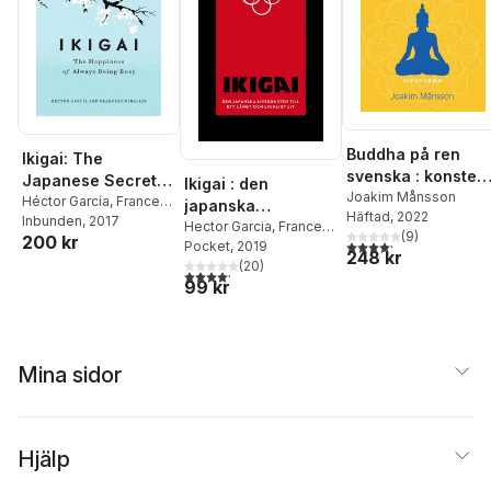
Buddha på ren
Ikigai: The
svenska : konsten
Japanese Secret
Ikigai : den
att praktisera
Joakim Månsson
to a Long and
Héctor García
,
Francesc
japanska
Häftad
, 2022
Buddhas lära utan
Miralles
Inbunden
, 2017
Happy Life
livskonsten till ett
Hector Garcia
,
Francesc
(
9
)
200 kr
att vara Buddhist
4,2
utav 5 stjärnor. Tota
Miralles
Pocket
, 2019
långt och lyckligt
248 kr
(
20
)
liv
4,2
utav 5 stjärnor. Totalt antal röster:
99 kr
Mina sidor
Hjälp