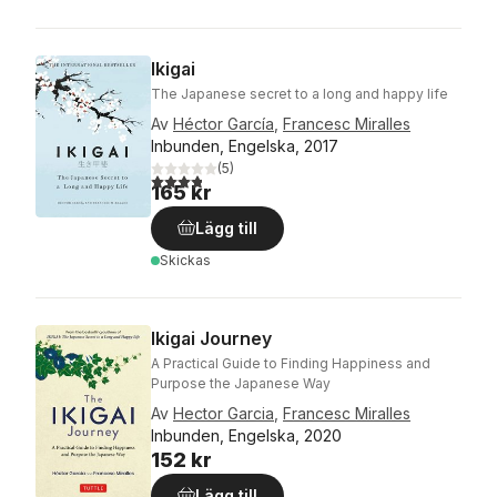
Ikigai
The Japanese secret to a long and happy life
Av
Héctor García
,
Francesc Miralles
Inbunden, Engelska, 2017
(
5
)
3,8
utav 5 stjärnor. Totalt antal röster:
165 kr
Lägg till
Skickas
Ikigai Journey
A Practical Guide to Finding Happiness and
Purpose the Japanese Way
Av
Hector Garcia
,
Francesc Miralles
Inbunden, Engelska, 2020
152 kr
Lägg till