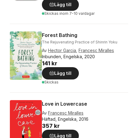
Lägg till
Skickas
inom 7-10 vardagar
Forest Bathing
The Rejuvenating Practice of Shinrin Yoku
Av
Hector Garcia
,
Francesc Miralles
Inbunden, Engelska, 2020
141 kr
Lägg till
Skickas
Love in Lowercase
Av
Francesc Miralles
Häftad, Engelska, 2016
357 kr
Lägg till