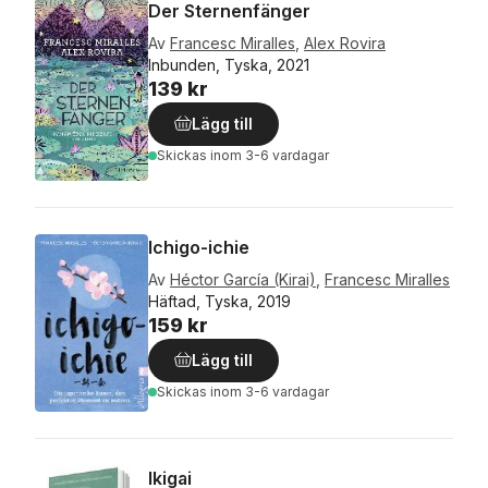
Der Sternenfänger
Av
Francesc Miralles
,
Alex Rovira
Inbunden, Tyska, 2021
139 kr
Lägg till
Skickas
inom 3-6 vardagar
Ichigo-ichie
Av
Héctor García (Kirai)
,
Francesc Miralles
Häftad, Tyska, 2019
159 kr
Lägg till
Skickas
inom 3-6 vardagar
Ikigai