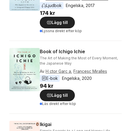
Ljudbok
Engelska
, 
2017
174 kr
Lägg till
Lyssna direkt efter köp
Book of Ichigo Ichie
The Art of Making the Most of Every Moment,
the Japanese Way
Av
H ctor Garc a
,
Francesc Miralles
E-bok
Engelska
, 
2020
94 kr
Lägg till
Läs direkt efter köp
Ikigai
Simple Secrets to a Long and Happy Life