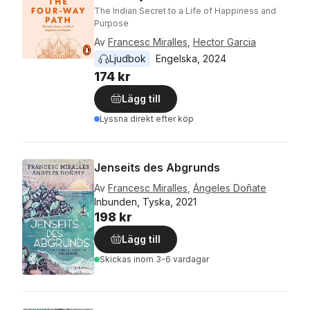
The Indian Secret to a Life of Happiness and
Purpose
Av
Francesc Miralles
,
Hector Garcia
Ljudbok
Engelska
, 
2024
174 kr
Lägg till
Lyssna direkt efter köp
Jenseits des Abgrunds
Av
Francesc Miralles
,
Ángeles Doñate
Inbunden, Tyska, 2021
198 kr
Lägg till
Skickas
inom 3-6 vardagar