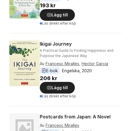
193 kr
Lägg till
Läs direkt efter köp
Ikigai Journey
A Practical Guide to Finding Happiness and
Purpose the Japanese Way
Av
Francesc Miralles
,
Hector Garcia
E-bok
Engelska
, 
2020
206 kr
Lägg till
Läs direkt efter köp
Postcards from Japan: A Novel
Av
Francesc Miralles