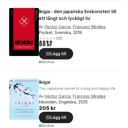
Ikigai : den japanska livskonsten till
ett långt och lyckligt liv
Av
Hector Garcia
,
Francesc Miralles
Pocket, Svenska, 2019
(
20
)
4,2
utav 5 stjärnor. Totalt antal röster:
99 kr
Lägg till
Skickas
Ikigai
The Japanese secret to a long and happy life
Av
Héctor García
,
Francesc Miralles
Inbunden, Engelska, 2025
205 kr
Lägg till
Skickas