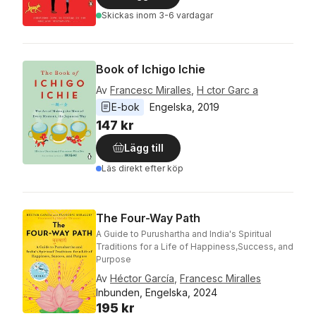
Skickas
inom 3-6 vardagar
Book of Ichigo Ichie
Av
Francesc Miralles
,
H ctor Garc a
E-bok
Engelska
, 
2019
147 kr
Lägg till
Läs direkt efter köp
The Four-Way Path
A Guide to Purushartha and India's Spiritual
Traditions for a Life of Happiness,Success, and
Purpose
Av
Héctor García
,
Francesc Miralles
Inbunden, Engelska, 2024
195 kr