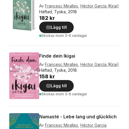
Av
Francesc Miralles
,
Héctor García (Kirai)
Häftad, Tyska, 2018
182 kr
Lägg till
Skickas
inom 3-6 vardagar
Finde dein Ikigai
Av
Francesc Miralles
,
Héctor García (Kirai)
Häftad, Tyska, 2018
158 kr
Lägg till
Skickas
inom 3-6 vardagar
Namasté - Lebe lang und glücklich
Av
Francesc Miralles
,
Héctor García