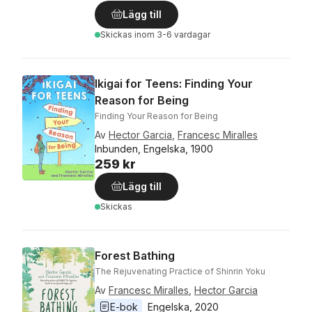
Lägg till
Skickas
inom 3-6 vardagar
Ikigai for Teens: Finding Your
Reason for Being
Finding Your Reason for Being
Av
Hector Garcia
,
Francesc Miralles
Inbunden, Engelska, 1900
259 kr
Lägg till
Skickas
Forest Bathing
The Rejuvenating Practice of Shinrin Yoku
Av
Francesc Miralles
,
Hector Garcia
E-bok
Engelska
, 
2020