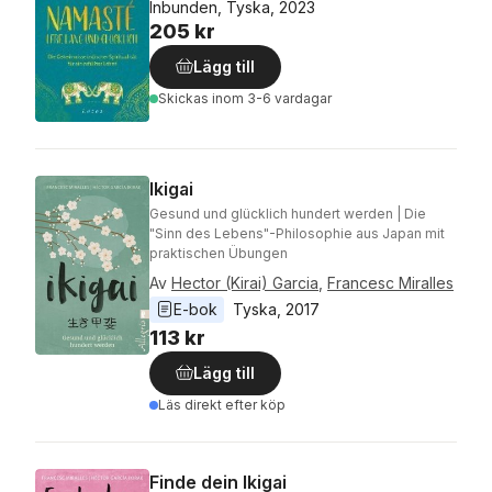
Inbunden, Tyska, 2023
205 kr
Lägg till
Skickas
inom 3-6 vardagar
Ikigai
Gesund und glücklich hundert werden | Die
"Sinn des Lebens"-Philosophie aus Japan mit
praktischen Übungen
Av
Hector (Kirai) Garcia
,
Francesc Miralles
E-bok
Tyska
, 
2017
113 kr
Lägg till
Läs direkt efter köp
Finde dein Ikigai