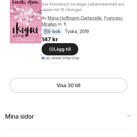
Das Praxisbuch zur Ikigai-Lebensweisheit aus
Japan mit 35 Übungen
Av
Maria Hoffmann-Dartevelle
,
Francesc
Miralles
m. fl.
E-bok
Tyska
, 
2019
147 kr
Lägg till
Läs direkt efter köp
Visa 30 till
Mina sidor