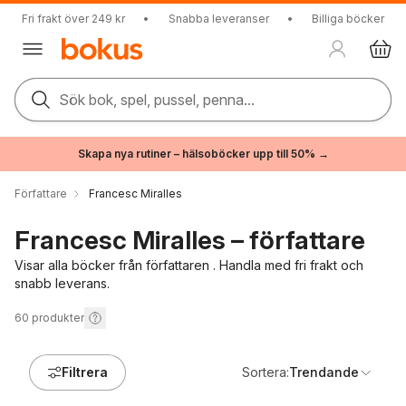
Fri frakt över 249 kr
•
Snabba leveranser
•
Billiga böcker
Sök bok, spel, pussel, penna...
Skapa nya rutiner – hälsoböcker upp till 50% →
Författare
Francesc Miralles
Francesc Miralles – författare
Visar alla böcker från författaren . Handla med fri frakt och
snabb leverans.
60
produkter
Filtrera
Sortera:
Trendande