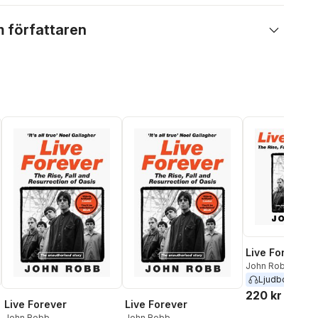
 författaren
Live Forever
John Robb
Ljudbok
2025
220 kr
Live Forever
Live Forever
John Robb
John Robb