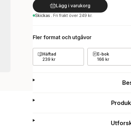
Lägg i varukorg
Skickas
.
Fri frakt över 249 kr.
Fler format och utgåvor
Häftad
E-bok
239 kr
166 kr
Be
Produk
Utfors