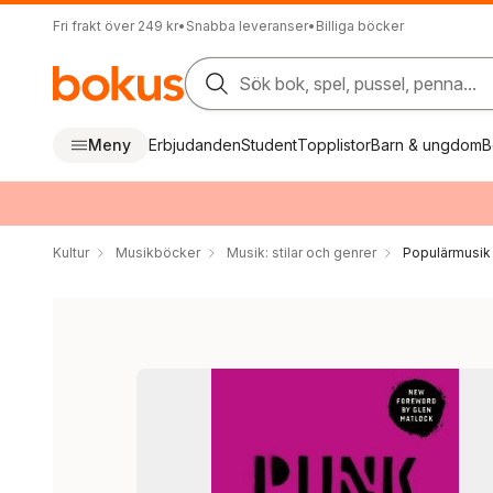
Fri frakt över 249 kr
•
Snabba leveranser
•
Billiga böcker
Sök bok, spel, pussel, penna...
Meny
Erbjudanden
Student
Topplistor
Barn & ungdom
B
Kultur
Musikböcker
Musik: stilar och genrer
Populärmusik