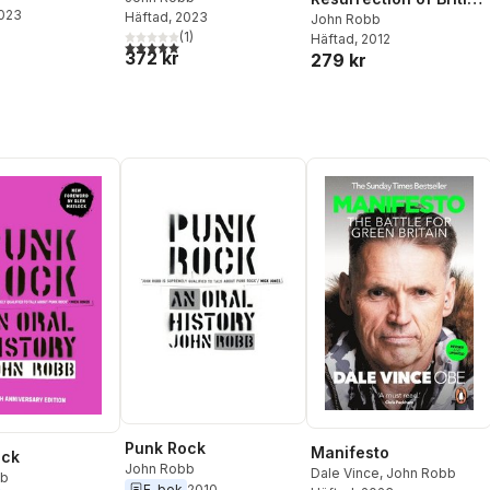
2023
Häftad
, 2023
Pop
John Robb
(
1
)
Häftad
, 2012
5,0
utav 5 stjärnor. Totalt antal röster:
372 kr
279 kr
Punk Rock
Manifesto
ock
John Robb
Dale Vince
,
John Robb
bb
E-bok
2010