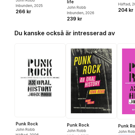
John Robb
life
Häftad
, 
Inbunden
, 2025
John Robb
204 kr
266 kr
Inbunden
, 2026
239 kr
Hoppa över listan
Du kanske också är intresserad av
Punk Rock
Punk Rock
Punk R
John Robb
John Robb
John Ro
Häftad
, 2006