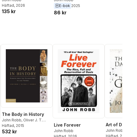
Häftad
, 2026
E-bok
2025
135 kr
86 kr
The Body in History
John Robb
,
Oliver J. T.
Art of Darkne
Live Forever
Harris
Häftad
, 2015
John Robb
532 kr
John Robb
Häftad
, 2023
Häftad
, 2026