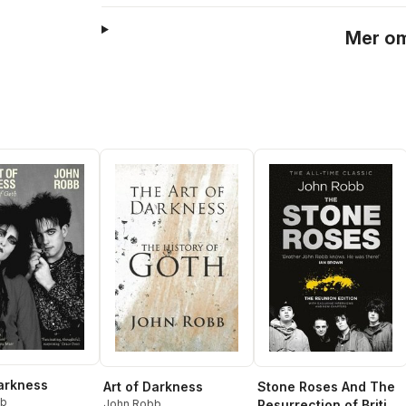
Mer om
darkness
Art of Darkness
Stone Roses And The
bb
John Robb
Resurrection of British