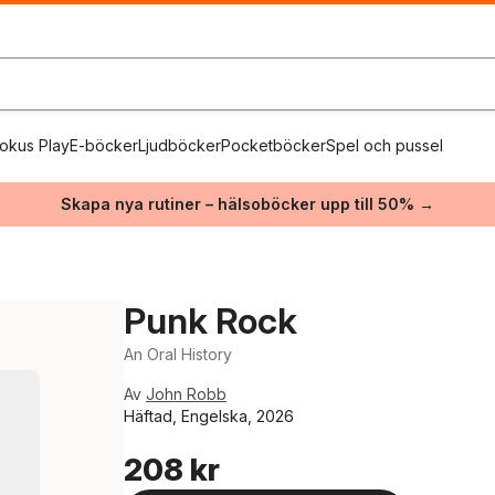
okus Play
E-böcker
Ljudböcker
Pocketböcker
Spel och pussel
Skapa nya rutiner – hälsoböcker upp till 50% →
Punk Rock
An Oral History
Av
John Robb
Häftad, Engelska, 2026
208 kr