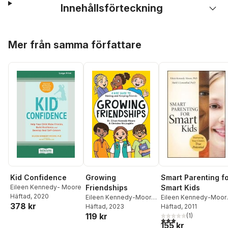
Innehållsförteckning
Hoppa över listan
Mer från samma författare
Kid Confidence
Growing
Smart Parenting f
Eileen Kennedy- Moore
Friendships
Smart Kids
Häftad
, 2020
Eileen Kennedy-Moore
,
Eileen Kennedy-Moor
378 kr
Christine McLaughlin
Häftad
, 2023
Mark S. Lowenthal
Häftad
, 2011
119 kr
(
1
)
3,0
utav 5 stjärnor. Tota
155 kr