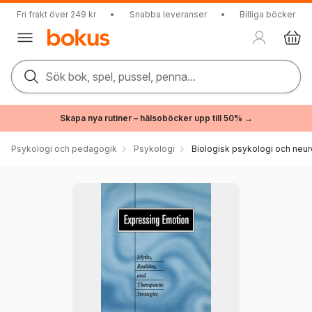
Fri frakt över 249 kr
•
Snabba leveranser
•
Billiga böcker
Sök bok, spel, pussel, penna...
Skapa nya rutiner – hälsoböcker upp till 50% →
Psykologi och pedagogik
Psykologi
Biologisk psykologi och neu