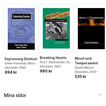
Breaking Hearts
Mood and
Expressing Emotion
Roy F. Baumeister
,
Sara
Temperament
Eileen Kennedy-Moore
,
R. Wotman
Inbunden
, 1992
Jeanne C. Watson
Inbunden
, 1999
David Watson
980 kr
894 kr
Inbunden
, 2000
535 kr
Mina sidor