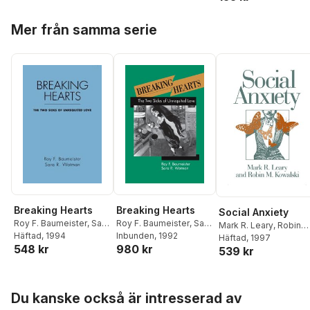
Hoppa över listan
Mer från samma serie
Breaking Hearts
Breaking Hearts
Social Anxiety
Roy F. Baumeister
,
Sara
Roy F. Baumeister
,
Sara
Mark R. Leary
,
Robin
R. Wotman
Häftad
, 1994
R. Wotman
Inbunden
, 1992
Mark Kowalski
Häftad
, 1997
548 kr
980 kr
539 kr
Hoppa över listan
Du kanske också är intresserad av