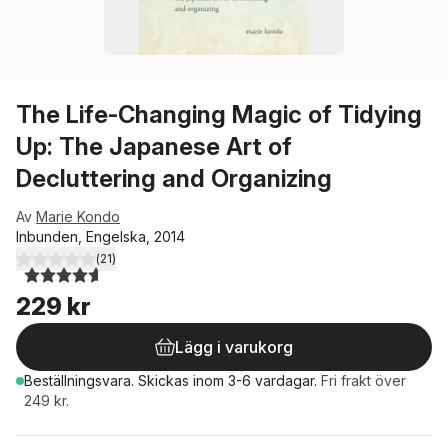
The Life-Changing Magic of Tidying
Up: The Japanese Art of
Decluttering and Organizing
Av
Marie Kondo
Inbunden, Engelska, 2014
(
21
)
4,6
utav 5 stjärnor. Totalt antal röster:
229 kr
Lägg i varukorg
Beställningsvara.
Skickas
inom 3-6 vardagar
.
Fri frakt över
249 kr.