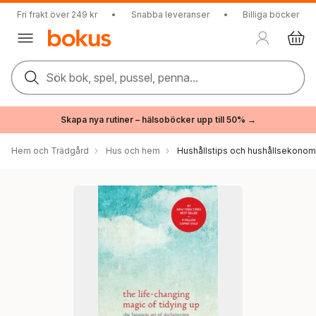
Fri frakt över 249 kr
•
Snabba leveranser
•
Billiga böcker
Sök bok, spel, pussel, penna...
Skapa nya rutiner – hälsoböcker upp till 50% →
Hem och Trädgård
Hus och hem
Hushållstips och hushållsekonom