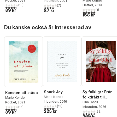
Up
Marie Kondo
Pocket
, 2021
Inbunden
, 2021
Häftad
, 2019
(
15
)
(
7
)
4,3
utav 5 stjärnor. Totalt antal röster:
4,1
utav 5 stjärnor. Totalt antal röster:
89 kr
87 kr
(
1
)
5,0
utav 5 stjärnor. Tota
168 kr
Hoppa över listan
Du kanske också är intresserad av
Spark Joy
Sy folkligt : Från
Konsten att städa
Marie Kondo
folkdräkt till
Marie Kondo
Inbunden
, 2016
dräktlek
Lina Odell
Pocket
, 2021
(
13
)
Inbunden
, 2026
(
15
)
4,4
utav 5 stjärnor. Totalt antal röster:
4,3
utav 5 stjärnor. Totalt antal röster:
225 kr
(
23
)
89 kr
4,6
utav 5 stjärnor. Tota
269 kr