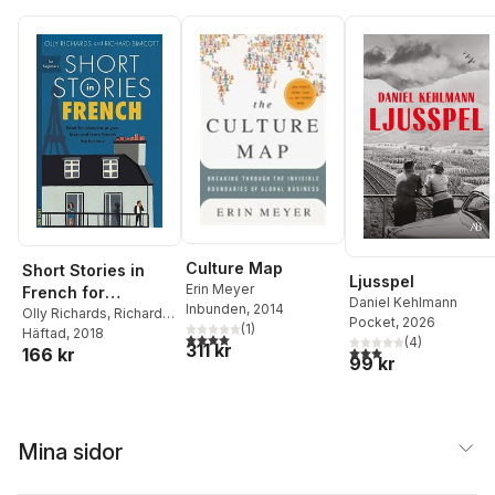
Psychological
Safety" by Amy C.
Edmondson and
Michaela J.
Kerrissey)
Culture Map
Short Stories in
Ljusspel
Erin Meyer
French for
Daniel Kehlmann
Inbunden
, 2014
Beginners
Olly Richards
,
Richard
Pocket
, 2026
(
1
)
Simcott
Häftad
, 2018
4,0
utav 5 stjärnor. Totalt antal röster:
(
4
)
311 kr
3,0
utav 5 stjärnor. Tota
166 kr
99 kr
Mina sidor