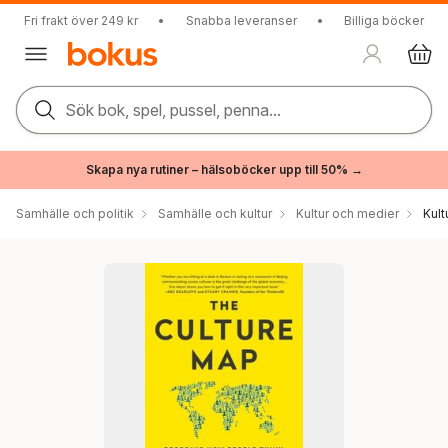
Fri frakt över 249 kr
•
Snabba leveranser
•
Billiga böcker
Sök bok, spel, pussel, penna...
Skapa nya rutiner – hälsoböcker upp till 50% →
Samhälle och politik
Samhälle och kultur
Kultur och medier
Kul