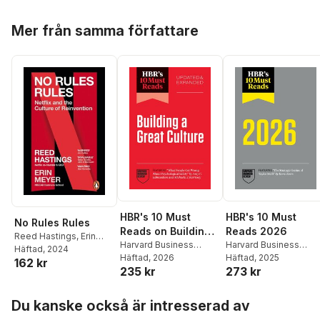
Hoppa över listan
Mer från samma författare
HBR's 10 Must
HBR's 10 Must
No Rules Rules
Reads on Building a
Reads 2026
Reed Hastings
,
Erin
Great Culture,
Harvard Business
Harvard Business
Meyer
Häftad
, 2024
Review
Häftad
, 2026
,
Amy C.
Review
Häftad
, 2025
,
Erin Meyer
,
Updated and
162 kr
235 kr
273 kr
Edmondson
,
Josh
Bent Flyvbjerg
,
Vijay
Expanded
Bersin
,
Tomas
Govindarajan
,
David D
(featuring "What
Hoppa över listan
Chamorro-Premuzic
,
Cremer
People Get Wrong
Du kanske också är intresserad av
Erin Meyer
About