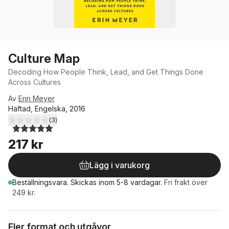
Culture Map
Decoding How People Think, Lead, and Get Things Done
Across Cultures
Av
Erin Meyer
Häftad, Engelska, 2016
(
3
)
5,0
utav 5 stjärnor. Totalt antal röster:
217 kr
Lägg i varukorg
Beställningsvara.
Skickas
inom 5-8 vardagar
.
Fri frakt över
249 kr.
Fler format och utgåvor