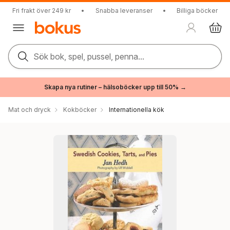
Fri frakt över 249 kr
•
Snabba leveranser
•
Billiga böcker
Sök bok, spel, pussel, penna...
Skapa nya rutiner – hälsoböcker upp till 50% →
Mat och dryck
Kokböcker
Internationella kök