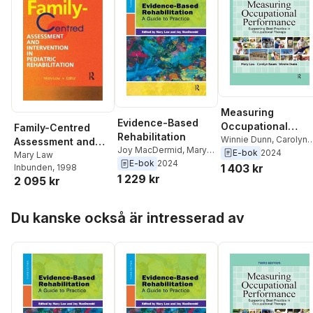
Measuring
Evidence-Based
Occupational
Family-Centred
Rehabilitation
Performance
Winnie Dunn
,
Carolyn
Assessment and
Joy MacDermid
,
Mary
M. Baum
,
Mary Law
E-bok
2024
Intervention in
Mary Law
Law
E-bok
2024
1 403 kr
Inbunden
, 1998
Pediatric
1 229 kr
2 095 kr
Rehabilitation
Hoppa över listan
Du kanske också är intresserad av