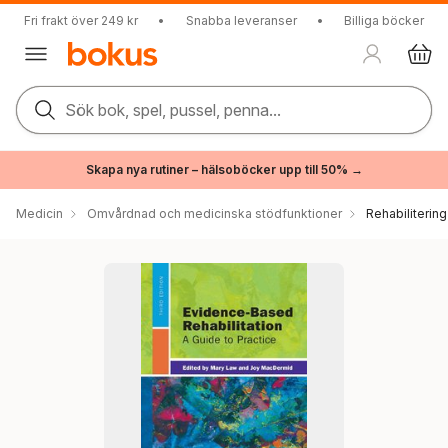
Fri frakt över 249 kr
•
Snabba leveranser
•
Billiga böcker
Sök bok, spel, pussel, penna...
Skapa nya rutiner – hälsoböcker upp till 50% →
Medicin
Omvårdnad och medicinska stödfunktioner
Rehabilitering