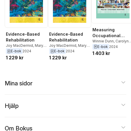
Measuring
Evidence-Based
Evidence-Based
Occupational
Rehabilitation
Rehabilitation
Performance
Winnie Dunn
,
Carolyn
Joy MacDermid
,
Mary
Joy MacDermid
,
Mary
M. Baum
,
Mary Law
E-bok
2024
Law
Law
E-bok
2024
E-bok
2024
1 403 kr
1 229 kr
1 229 kr
Mina sidor
Hjälp
Om Bokus